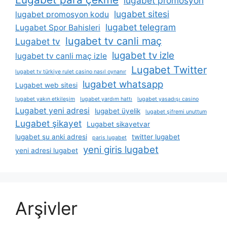
lugabet promosyon
lugabet sitesi
lugabet promosyon kodu
lugabet telegram
Lugabet Spor Bahisleri
lugabet tv canli maç
Lugabet tv
lugabet tv izle
lugabet tv canli maç izle
Lugabet Twitter
lugabet tv türkiye rulet casino nasıl oynanır
lugabet whatsapp
Lugabet web sitesi
lugabet yakın etkileşim
lugabet yardım hattı
lugabet yasadışı casino
Lugabet yeni adresi
lugabet üyelik
lugabet şifremi unuttum
Lugabet şikayet
Lugabet şikayetvar
lugabet şu anki adresi
twitter lugabet
paris lugabet
yeni giris lugabet
yeni adresi lugabet
Arşivler