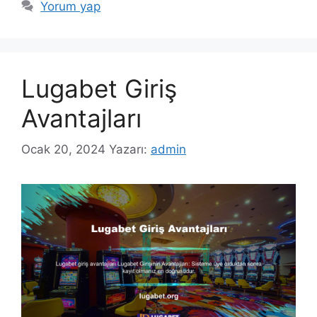
Yorum yap
Lugabet Giriş
Avantajları
Ocak 20, 2024
Yazarı:
admin