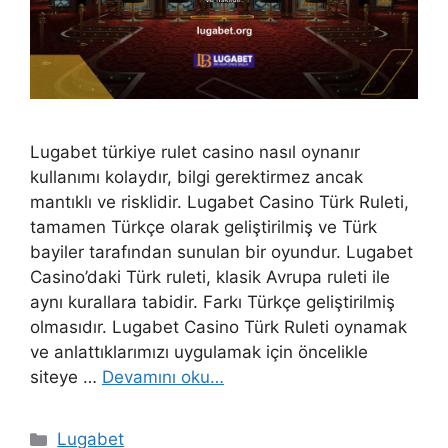
Lugabet türkiye rulet casino nasıl oynanır
kullanımı kolaydır, bilgi gerektirmez ancak
mantıklı ve risklidir. Lugabet Casino Türk Ruleti,
tamamen Türkçe olarak geliştirilmiş ve Türk
bayiler tarafından sunulan bir oyundur. Lugabet
Casino’daki Türk ruleti, klasik Avrupa ruleti ile
aynı kurallara tabidir. Farkı Türkçe geliştirilmiş
olmasıdır. Lugabet Casino Türk Ruleti oynamak
ve anlattıklarımızı uygulamak için öncelikle
siteye …
Devamını oku…
Kategoriler
Lugabet