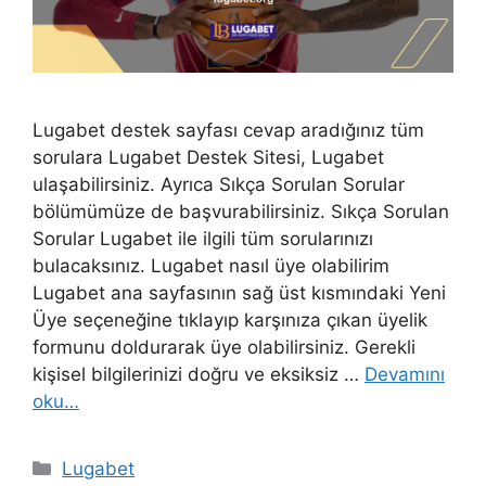
Lugabet destek sayfası cevap aradığınız tüm
sorulara Lugabet Destek Sitesi, Lugabet
ulaşabilirsiniz. Ayrıca Sıkça Sorulan Sorular
bölümümüze de başvurabilirsiniz. Sıkça Sorulan
Sorular Lugabet ile ilgili tüm sorularınızı
bulacaksınız. Lugabet nasıl üye olabilirim
Lugabet ana sayfasının sağ üst kısmındaki Yeni
Üye seçeneğine tıklayıp karşınıza çıkan üyelik
formunu doldurarak üye olabilirsiniz. Gerekli
kişisel bilgilerinizi doğru ve eksiksiz …
Devamını
oku…
Kategoriler
Lugabet