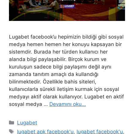
Lugabet facebook’u hepimizin bildiği gibi sosyal
medya hemen hemen her konuyu kapsayan bir
sistemdir. Burada her türden kullanıcı her
alanda bilgi paylaşabilir. Birçok kurum ve
kuruluşun sadece bilgi paylaşımı değil aynı
zamanda tanıtım amaçlı da kullandığı
bilinmektedir. Özellikle bahis siteleri,
kullanıcılarla sürekli iletişim kurmak için sosyal
medyayı aktif olarak kullanıyor. Lugabet en aktif
sosyal medya …
Devamını oku…
Kategoriler
Lugabet
Etiketler
lugabet apk facebook'u
,
lugabet facebook'u
,