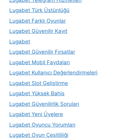
Lugabet Türk Üstünlüğü
Lugabet Farklı Oyunlar
Lugabet Güvenilir Kayıt
Lugabet
Lugabet Güvenilir Fırsatlar
Lugabet Mobil Faydaları
Lugabet Kullanıcı Değerlendirmeleri
Lugabet Slot Geliştirme
Lugabet Yüksek Bahis
Lugabet Güvenilirlik Soruları
Lugabet Yeni Üyelere
Lugabet Oyuncu Yorumları
Lugabet Oyun Çeşitliliği