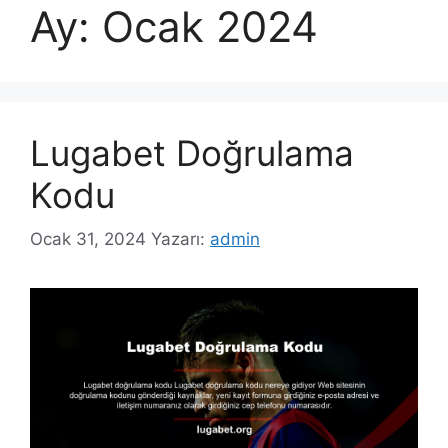
Ay:
Ocak 2024
Lugabet Doğrulama
Kodu
Ocak 31, 2024
Yazarı:
admin