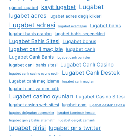
Lugabet
kayit lugabet
güncel lugabet
lugabet adres
lugabet adres değişiklikleri
Lugabet adresi
lugabet bahis
lugabet avantajları
lugabet bahis oranları
lugabet bahis seçenekleri
Lugabet Bahis Sitesi
Lugabet bonus
lugabet canli maç izle
lugabet canlı
Lugabet Canlı Bahis
lugabet canlı bahisler
Lugabet Canlı Casino
lugabet canlı bahis sitesi
Lugabet Canlı Destek
lugabet canlı casino oyunu nedir
Lugabet canlı maç izleme
lugabet canlı maçları
lugabet canlı yardım hattı
Lugabet casino oyunları
Lugabet Casino Sitesi
lugabet casino web sitesi
lugabet com
lugabet destek sayfası
lugabet doğrudan seçenekler
lugabet facebook hesabı
lugabet geniş bahis alternatifi
lugabet gerçek zamanlı
lugabet girisi
lugabet giris twitter