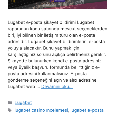
Lugabet e-posta şikayet bildirimi Lugabet
raporunun konu satırında mevcut seçeneklerden
biri, iyi bilinen bir iletişim türü olan e-posta
adresidir. Lugabet şikayet bildirimlerini e-posta
yoluyla alacaktır. Bunu yapmak için
karşılaştığınız sorunu açıkça belirtmeniz gerekir.
Şikayette bulunurken kendi e-posta adresinizi
veya üyelik başvuru formunda belirttiğiniz e-
posta adresini kullanmalısınız. E-posta
gönderme seçeneğini açın ve alıcı adresine
Lugabet web …
Devamını oku…
Kategoriler
Lugabet
Etiketler
lugabet casino i̇ncelemesi
,
lugabet e-posta