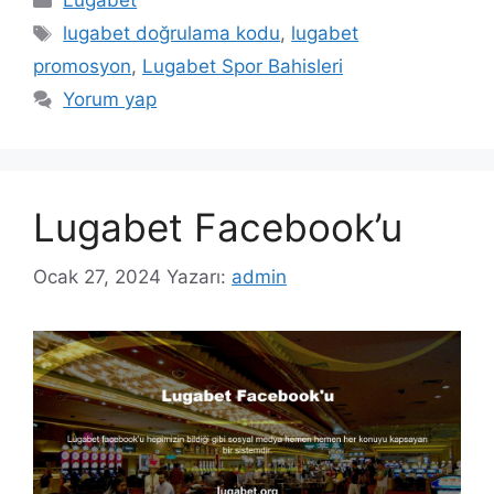
Lugabet
Etiketler
lugabet doğrulama kodu
,
lugabet
promosyon
,
Lugabet Spor Bahisleri
Yorum yap
Lugabet Facebook’u
Ocak 27, 2024
Yazarı:
admin