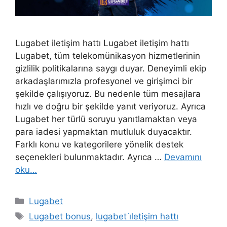
Lugabet iletişim hattı Lugabet iletişim hattı
Lugabet, tüm telekomünikasyon hizmetlerinin
gizlilik politikalarına saygı duyar. Deneyimli ekip
arkadaşlarımızla profesyonel ve girişimci bir
şekilde çalışıyoruz. Bu nedenle tüm mesajlara
hızlı ve doğru bir şekilde yanıt veriyoruz. Ayrıca
Lugabet her türlü soruyu yanıtlamaktan veya
para iadesi yapmaktan mutluluk duyacaktır.
Farklı konu ve kategorilere yönelik destek
seçenekleri bulunmaktadır. Ayrıca …
Devamını
oku…
Kategoriler
Lugabet
Etiketler
Lugabet bonus
,
lugabet i̇letişim hattı