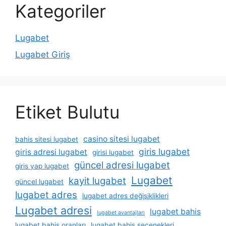
Kategoriler
Lugabet
Lugabet Giriş
Etiket Bulutu
casino sitesi lugabet
bahis sitesi lugabet
giris lugabet
giris adresi lugabet
girisi lugabet
güncel adresi lugabet
giris yap lugabet
Lugabet
kayit lugabet
güncel lugabet
lugabet adres
lugabet adres değişiklikleri
Lugabet adresi
lugabet bahis
lugabet avantajları
lugabet bahis oranları
lugabet bahis seçenekleri