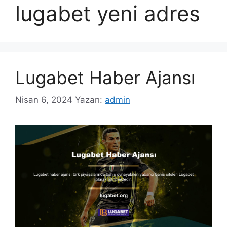
lugabet yeni adres
Lugabet Haber Ajansı
Nisan 6, 2024
Yazarı:
admin