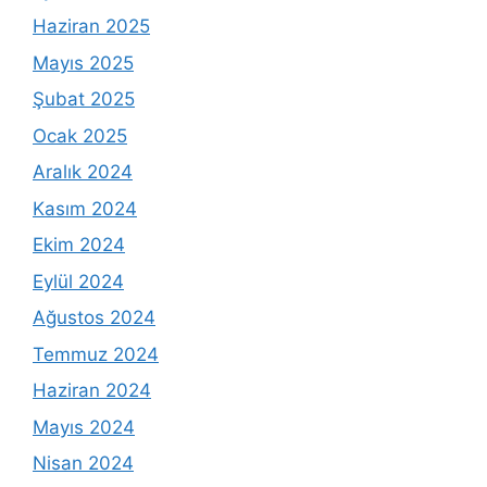
Haziran 2025
Mayıs 2025
Şubat 2025
Ocak 2025
Aralık 2024
Kasım 2024
Ekim 2024
Eylül 2024
Ağustos 2024
Temmuz 2024
Haziran 2024
Mayıs 2024
Nisan 2024