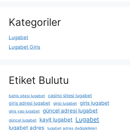
Kategoriler
Lugabet
Lugabet Giriş
Etiket Bulutu
casino sitesi lugabet
bahis sitesi lugabet
giris lugabet
giris adresi lugabet
girisi lugabet
güncel adresi lugabet
giris yap lugabet
Lugabet
kayit lugabet
güncel lugabet
lugabet adres
lugabet adres değişiklikleri