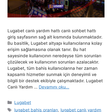
Lugabet canlı yardım hattı canlı sohbet hattı
giriş sayfasının sağ alt kısmında bulunmaktadır.
Bu basitlik, Lugabet altyapı kullanıcılarına kolay
erişim sağlamasına olanak tanır. Bu hat
sayesinde kullanıcının neredeyse tüm sorunları
çözülecek ve kullanıcının sorunları azalacaktır.
Lugabet, tüm bahis kullanıcılarına her zaman
kapsamlı hizmetler sunmak için deneyimli ve
bilgili bir destek ekibiyle çalışmaktadır. Lugabet
Canlı Yardım …
Devamını oku…
Kategoriler
Lugabet
Etiketler
lugabet bahis oranları
,
lugabet canlı yardım