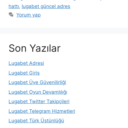
hattı
,
lugabet güncel adres
Yorum yap
Son Yazılar
Lugabet Adresi
Lugabet Giriş
Lugabet Üye Güvenilirliği
Lugabet Oyun Devamlılığı
Lugabet Twitter Takipçileri
Lugabet Telegram Hizmetleri
Lugabet Türk Üstünlüğü