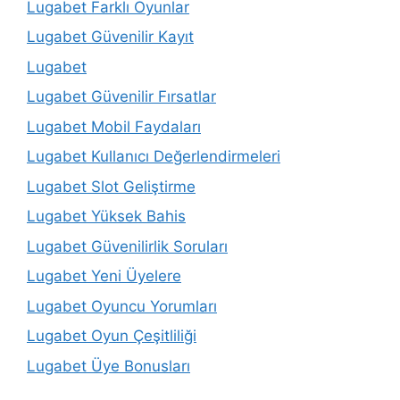
Lugabet Farklı Oyunlar
Lugabet Güvenilir Kayıt
Lugabet
Lugabet Güvenilir Fırsatlar
Lugabet Mobil Faydaları
Lugabet Kullanıcı Değerlendirmeleri
Lugabet Slot Geliştirme
Lugabet Yüksek Bahis
Lugabet Güvenilirlik Soruları
Lugabet Yeni Üyelere
Lugabet Oyuncu Yorumları
Lugabet Oyun Çeşitliliği
Lugabet Üye Bonusları