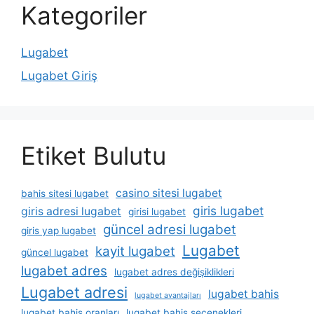
Kategoriler
Lugabet
Lugabet Giriş
Etiket Bulutu
casino sitesi lugabet
bahis sitesi lugabet
giris lugabet
giris adresi lugabet
girisi lugabet
güncel adresi lugabet
giris yap lugabet
Lugabet
kayit lugabet
güncel lugabet
lugabet adres
lugabet adres değişiklikleri
Lugabet adresi
lugabet bahis
lugabet avantajları
lugabet bahis oranları
lugabet bahis seçenekleri