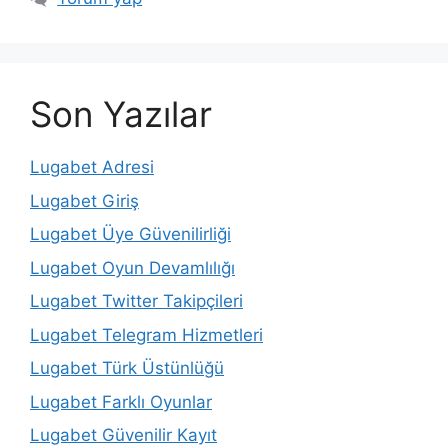
Son Yazılar
Lugabet Adresi
Lugabet Giriş
Lugabet Üye Güvenilirliği
Lugabet Oyun Devamlılığı
Lugabet Twitter Takipçileri
Lugabet Telegram Hizmetleri
Lugabet Türk Üstünlüğü
Lugabet Farklı Oyunlar
Lugabet Güvenilir Kayıt