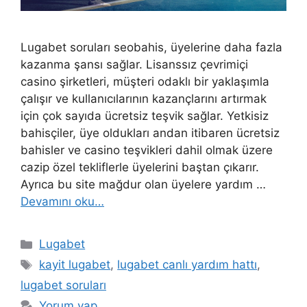
Lugabet soruları seobahis, üyelerine daha fazla
kazanma şansı sağlar. Lisanssız çevrimiçi
casino şirketleri, müşteri odaklı bir yaklaşımla
çalışır ve kullanıcılarının kazançlarını artırmak
için çok sayıda ücretsiz teşvik sağlar. Yetkisiz
bahisçiler, üye oldukları andan itibaren ücretsiz
bahisler ve casino teşvikleri dahil olmak üzere
cazip özel tekliflerle üyelerini baştan çıkarır.
Ayrıca bu site mağdur olan üyelere yardım …
Devamını oku…
Kategoriler
Lugabet
Etiketler
kayit lugabet
,
lugabet canlı yardım hattı
,
lugabet soruları
Yorum yap