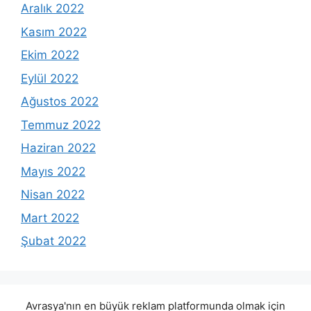
Aralık 2022
Kasım 2022
Ekim 2022
Eylül 2022
Ağustos 2022
Temmuz 2022
Haziran 2022
Mayıs 2022
Nisan 2022
Mart 2022
Şubat 2022
Avrasya'nın en büyük reklam platformunda olmak için