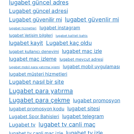
lugabet güncel adres
Lugabet güncel adresi
lugabet güvenlir mi
Lugabet güvenilir mi
lugabet instagram
lugabet hizmetleri
lugabet i̇letişim bilgileri
lugabet kaliteli bahis
lugabet kayit
Lugabet kaç oldu
lugabet maç izle
lugabet kullanıcı deneyimi
lugabet maç izleme
lugabet mevcut adresi
lugabet mobil uygulaması
lugabet mobil para yatırma i̇şlemi
lugabet müşteri hizmetleri
Lugabet nasıl bir site
Lugabet para yatırma
Lugabet para çekme
lugabet promosyon
lugabet sitesi
lugabet promosyon kodu
lugabet telegram
Lugabet Spor Bahisleri
lugabet tv canli maç
Lugabet tv
lugabet tv izle
lugabet tv canli maç izle