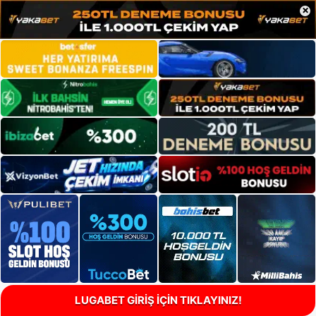
×
LUGABET GİRİŞ İÇİN TIKLAYINIZ!