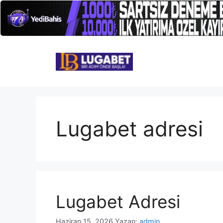
İçeriğe
atla
Lugabet adresi
Lugabet Adresi
Haziran 15, 2026
Yazarı:
admin