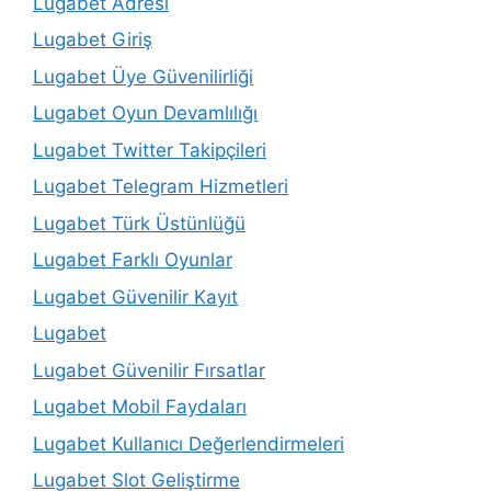
Lugabet Adresi
Lugabet Giriş
Lugabet Üye Güvenilirliği
Lugabet Oyun Devamlılığı
Lugabet Twitter Takipçileri
Lugabet Telegram Hizmetleri
Lugabet Türk Üstünlüğü
Lugabet Farklı Oyunlar
Lugabet Güvenilir Kayıt
Lugabet
Lugabet Güvenilir Fırsatlar
Lugabet Mobil Faydaları
Lugabet Kullanıcı Değerlendirmeleri
Lugabet Slot Geliştirme