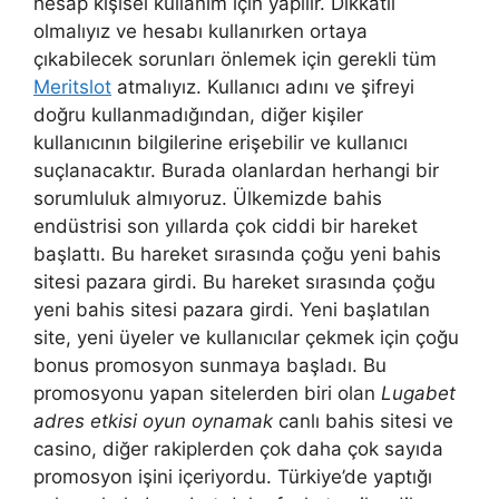
hesap kişisel kullanım için yapılır. Dikkatli
olmalıyız ve hesabı kullanırken ortaya
çıkabilecek sorunları önlemek için gerekli tüm
Meritslot
atmalıyız. Kullanıcı adını ve şifreyi
doğru kullanmadığından, diğer kişiler
kullanıcının bilgilerine erişebilir ve kullanıcı
suçlanacaktır. Burada olanlardan herhangi bir
sorumluluk almıyoruz. Ülkemizde bahis
endüstrisi son yıllarda çok ciddi bir hareket
başlattı. Bu hareket sırasında çoğu yeni bahis
sitesi pazara girdi. Bu hareket sırasında çoğu
yeni bahis sitesi pazara girdi. Yeni başlatılan
site, yeni üyeler ve kullanıcılar çekmek için çoğu
bonus promosyon sunmaya başladı. Bu
promosyonu yapan sitelerden biri olan
Lugabet
adres etkisi oyun oynamak
canlı bahis sitesi ve
casino, diğer rakiplerden çok daha çok sayıda
promosyon işini içeriyordu. Türkiye’de yaptığı