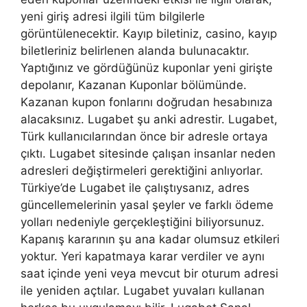
yeni giriş adresi ilgili tüm bilgilerle
görüntülenecektir. Kayıp biletiniz, casino, kayıp
biletleriniz belirlenen alanda bulunacaktır.
Yaptığınız ve gördüğünüz kuponlar yeni girişte
depolanır, Kazanan Kuponlar bölümünde.
Kazanan kupon fonlarını doğrudan hesabınıza
alacaksınız. Lugabet şu anki adrestir. Lugabet,
Türk kullanıcılarından önce bir adresle ortaya
çıktı. Lugabet sitesinde çalışan insanlar neden
adresleri değiştirmeleri gerektiğini anlıyorlar.
Türkiye’de Lugabet ile çalıştıysanız, adres
güncellemelerinin yasal şeyler ve farklı ödeme
yolları nedeniyle gerçekleştiğini biliyorsunuz.
Kapanış kararının şu ana kadar olumsuz etkileri
yoktur. Yeri kapatmaya karar verdiler ve aynı
saat içinde yeni veya mevcut bir oturum adresi
ile yeniden açtılar. Lugabet yuvaları kullanan