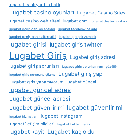
lugabet canlı yardım hattı
Lugabet casino oyunları
Lugabet Casino Sitesi
lugabet casino web sitesi
lugabet com
lugabet destek sayfası
lugabet doğrudan seçenekler
lugabet facebook hesabı
lugabet geniş bahis alternatifi
lugabet gerçek zamanlı
lugabet girisi
lugabet giris twitter
Lugabet Giriş
Lugabet giriş adresi
lugabet giriş sorunları
lugabet giriş sorunları nasıl çözülür
Lugabet giriş yap
lugabet giriş sorununu çözme
Lugabet giriş yapamıyorum
lugabet güncel
lugabet güncel adres
Lugabet güncel adresi
lugabet güvenlir mi
Lugabet güvenilir mi
lugabet instagram
lugabet hizmetleri
lugabet i̇letişim bilgileri
lugabet kaliteli bahis
lugabet kayit
Lugabet kaç oldu