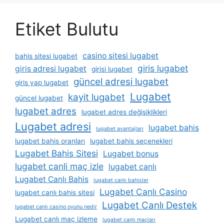
Etiket Bulutu
casino sitesi lugabet
bahis sitesi lugabet
giris lugabet
giris adresi lugabet
girisi lugabet
güncel adresi lugabet
giris yap lugabet
Lugabet
kayit lugabet
güncel lugabet
lugabet adres
lugabet adres değişiklikleri
Lugabet adresi
lugabet bahis
lugabet avantajları
lugabet bahis oranları
lugabet bahis seçenekleri
Lugabet Bahis Sitesi
Lugabet bonus
lugabet canli maç izle
lugabet canlı
Lugabet Canlı Bahis
lugabet canlı bahisler
Lugabet Canlı Casino
lugabet canlı bahis sitesi
Lugabet Canlı Destek
lugabet canlı casino oyunu nedir
Lugabet canlı maç izleme
lugabet canlı maçları