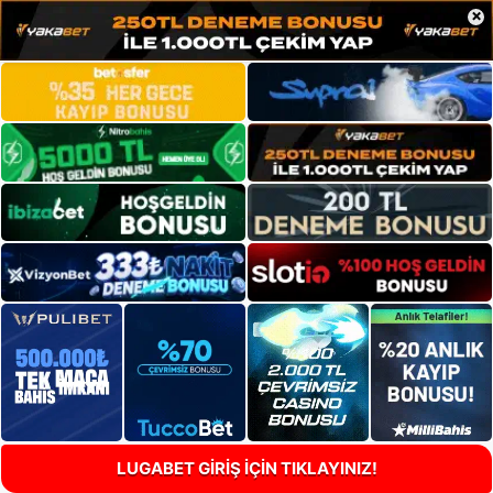
×
LUGABET GİRİŞ İÇİN TIKLAYINIZ!