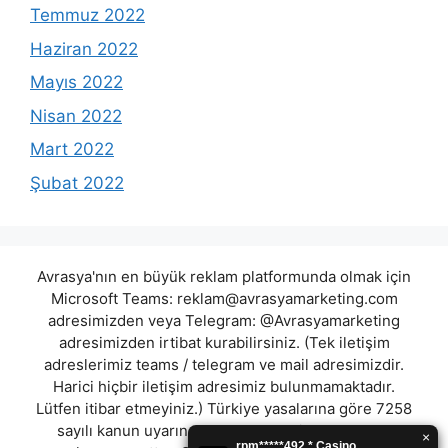
Temmuz 2022
Haziran 2022
Mayıs 2022
Nisan 2022
Mart 2022
Şubat 2022
Avrasya'nın en büyük reklam platformunda olmak için
Microsoft Teams:
reklam@avrasyamarketing.com
adresimizden veya Telegram: @Avrasyamarketing
adresimizden irtibat kurabilirsiniz. (Tek iletişim
adreslerimiz teams / telegram ve mail adresimizdir.
Harici hiçbir iletişim adresimiz bulunmamaktadır.
Lütfen itibar etmeyiniz.) Türkiye yasalarına göre 7258
sayılı kanun uyarınca yasa dışı bahis oynamanın