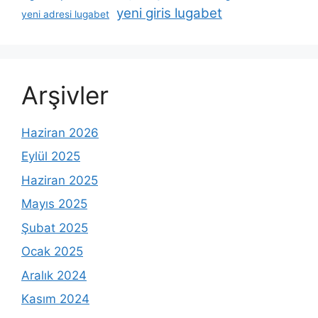
yeni giris lugabet
yeni adresi lugabet
Arşivler
Haziran 2026
Eylül 2025
Haziran 2025
Mayıs 2025
Şubat 2025
Ocak 2025
Aralık 2024
Kasım 2024