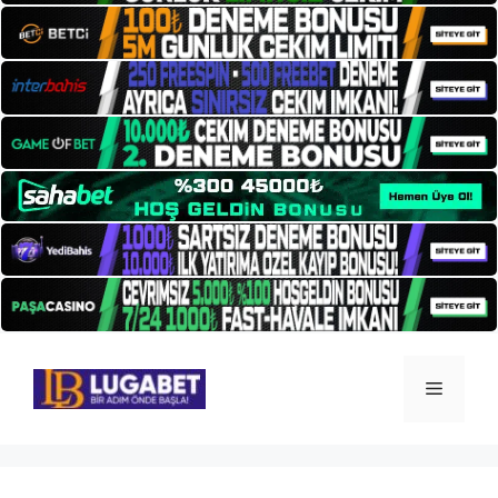
İçeriğe
atla
Menü