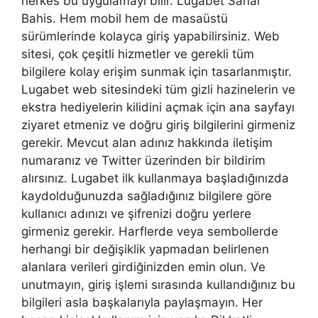
herkes bu uygulamayı bilir. Lugabet Sanal
Bahis. Hem mobil hem de masaüstü
sürümlerinde kolayca giriş yapabilirsiniz. Web
sitesi, çok çeşitli hizmetler ve gerekli tüm
bilgilere kolay erişim sunmak için tasarlanmıştır.
Lugabet web sitesindeki tüm gizli hazinelerin ve
ekstra hediyelerin kilidini açmak için ana sayfayı
ziyaret etmeniz ve doğru giriş bilgilerini girmeniz
gerekir. Mevcut alan adınız hakkında iletişim
numaranız ve Twitter üzerinden bir bildirim
alırsınız. Lugabet ilk kullanmaya başladığınızda
kaydolduğunuzda sağladığınız bilgilere göre
kullanıcı adınızı ve şifrenizi doğru yerlere
girmeniz gerekir. Harflerde veya sembollerde
herhangi bir değişiklik yapmadan belirlenen
alanlara verileri girdiğinizden emin olun. Ve
unutmayın, giriş işlemi sırasında kullandığınız bu
bilgileri asla başkalarıyla paylaşmayın. Her