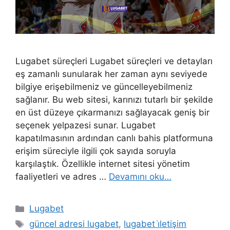
Lugabet süreçleri Lugabet süreçleri ve detayları
eş zamanlı sunularak her zaman aynı seviyede
bilgiye erişebilmeniz ve güncelleyebilmeniz
sağlanır. Bu web sitesi, karınızı tutarlı bir şekilde
en üst düzeye çıkarmanızı sağlayacak geniş bir
seçenek yelpazesi sunar. Lugabet
kapatılmasının ardından canlı bahis platformuna
erişim süreciyle ilgili çok sayıda soruyla
karşılaştık. Özellikle internet sitesi yönetim
faaliyetleri ve adres …
Devamını oku…
Kategoriler
Lugabet
Etiketler
güncel adresi lugabet
,
lugabet i̇letişim