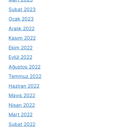
Şubat 2023
Ocak 2023
Aralık 2022
Kasım 2022
Ekim 2022
Eylül 2022
Ağustos 2022
Temmuz 2022
Haziran 2022
Mayıs 2022
Nisan 2022
Mart 2022
Şubat 2022