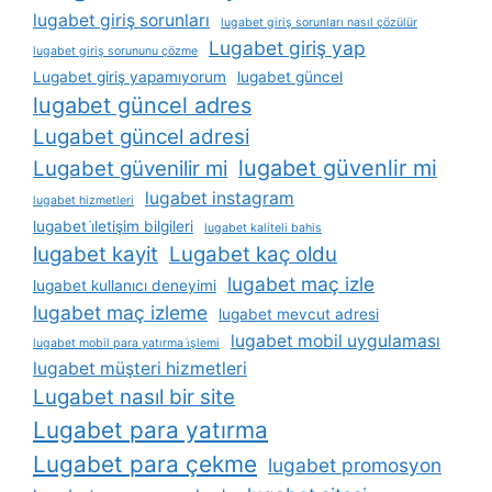
lugabet giriş sorunları
lugabet giriş sorunları nasıl çözülür
Lugabet giriş yap
lugabet giriş sorununu çözme
Lugabet giriş yapamıyorum
lugabet güncel
lugabet güncel adres
Lugabet güncel adresi
lugabet güvenlir mi
Lugabet güvenilir mi
lugabet instagram
lugabet hizmetleri
lugabet i̇letişim bilgileri
lugabet kaliteli bahis
lugabet kayit
Lugabet kaç oldu
lugabet maç izle
lugabet kullanıcı deneyimi
lugabet maç izleme
lugabet mevcut adresi
lugabet mobil uygulaması
lugabet mobil para yatırma i̇şlemi
lugabet müşteri hizmetleri
Lugabet nasıl bir site
Lugabet para yatırma
Lugabet para çekme
lugabet promosyon