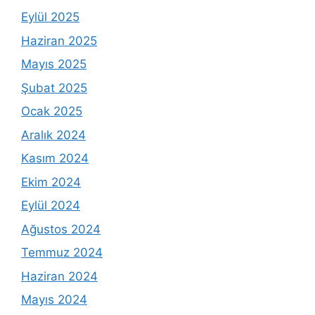
Eylül 2025
Haziran 2025
Mayıs 2025
Şubat 2025
Ocak 2025
Aralık 2024
Kasım 2024
Ekim 2024
Eylül 2024
Ağustos 2024
Temmuz 2024
Haziran 2024
Mayıs 2024