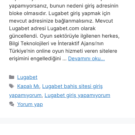
yapamıyorsanız, bunun nedeni giriş adresinin
bloke olmasıdır. Lugabet giriş yapmak için
mevcut adresinize bağlanmalısınız. Mevcut
Lugabet adresi Lugabet.com olarak
güncellendi. Oyun sektörüyle ilgilenen herkes,
Bilgi Teknolojileri ve İnteraktif Ajansı’nın
Türkiye’nin online oyun hizmeti veren sitelere
erişimini engellediğini …
Devamını oku…
Kategoriler
Lugabet
Etiketler
Kapalı Mı
,
Lugabet bahis sitesi giriş
yapamıyorum
,
Lugabet giriş yapamıyorum
Yorum yap