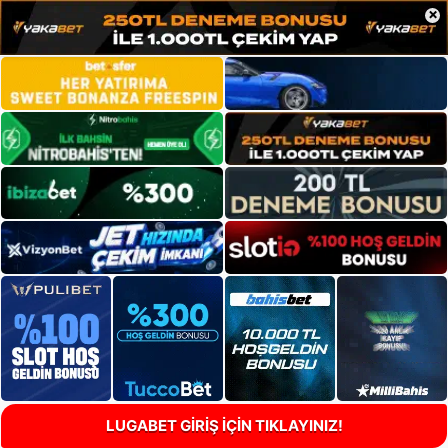
×
LUGABET GİRİŞ İÇİN TIKLAYINIZ!