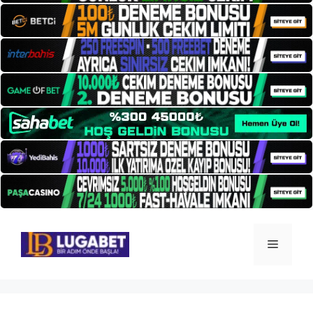
İçeriğe
atla
Menü