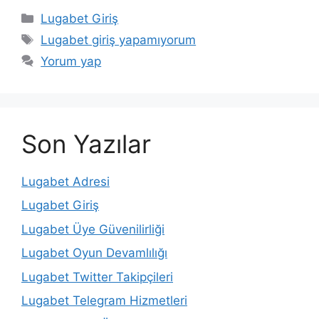
Kategoriler
Lugabet Giriş
Etiketler
Lugabet giriş yapamıyorum
Yorum yap
Son Yazılar
Lugabet Adresi
Lugabet Giriş
Lugabet Üye Güvenilirliği
Lugabet Oyun Devamlılığı
Lugabet Twitter Takipçileri
Lugabet Telegram Hizmetleri