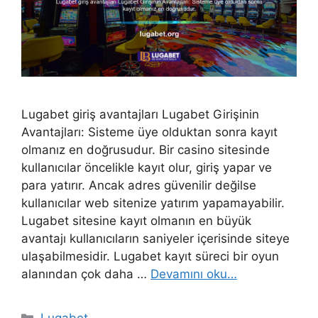
Lugabet giriş avantajları Lugabet Girişinin
Avantajları: Sisteme üye olduktan sonra kayıt
olmanız en doğrusudur. Bir casino sitesinde
kullanıcılar öncelikle kayıt olur, giriş yapar ve
para yatırır. Ancak adres güvenilir değilse
kullanıcılar web sitenize yatırım yapamayabilir.
Lugabet sitesine kayıt olmanın en büyük
avantajı kullanıcıların saniyeler içerisinde siteye
ulaşabilmesidir. Lugabet kayıt süreci bir oyun
alanından çok daha …
Devamını oku…
Kategoriler