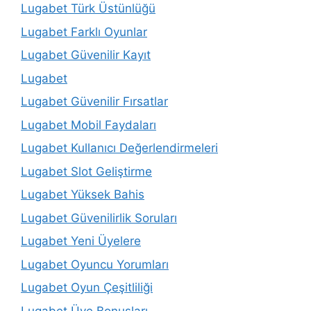
Lugabet Türk Üstünlüğü
Lugabet Farklı Oyunlar
Lugabet Güvenilir Kayıt
Lugabet
Lugabet Güvenilir Fırsatlar
Lugabet Mobil Faydaları
Lugabet Kullanıcı Değerlendirmeleri
Lugabet Slot Geliştirme
Lugabet Yüksek Bahis
Lugabet Güvenilirlik Soruları
Lugabet Yeni Üyelere
Lugabet Oyuncu Yorumları
Lugabet Oyun Çeşitliliği
Lugabet Üye Bonusları