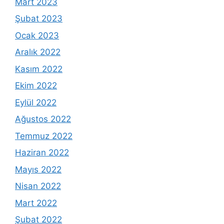
Mart 2023
Şubat 2023
Ocak 2023
Aralık 2022
Kasım 2022
Ekim 2022
Eylül 2022
Ağustos 2022
Temmuz 2022
Haziran 2022
Mayıs 2022
Nisan 2022
Mart 2022
Şubat 2022