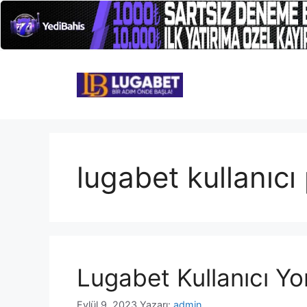
İçeriğe
atla
lugabet kullanıcı
Lugabet Kullanıcı Y
Eylül 9, 2023
Yazarı:
admin