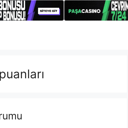
 puanları
orumu