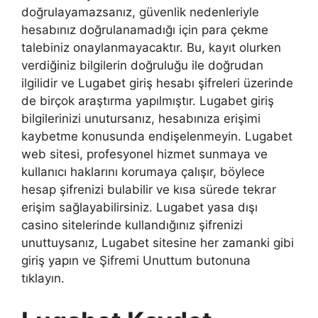
doğrulayamazsanız, güvenlik nedenleriyle
hesabınız doğrulanamadığı için para çekme
talebiniz onaylanmayacaktır. Bu, kayıt olurken
verdiğiniz bilgilerin doğruluğu ile doğrudan
ilgilidir ve Lugabet giriş hesabı şifreleri üzerinde
de birçok araştırma yapılmıştır. Lugabet giriş
bilgilerinizi unutursanız, hesabınıza erişimi
kaybetme konusunda endişelenmeyin. Lugabet
web sitesi, profesyonel hizmet sunmaya ve
kullanıcı haklarını korumaya çalışır, böylece
hesap şifrenizi bulabilir ve kısa sürede tekrar
erişim sağlayabilirsiniz. Lugabet yasa dışı
casino sitelerinde kullandığınız şifrenizi
unuttuysanız, Lugabet sitesine her zamanki gibi
giriş yapın ve Şifremi Unuttum butonuna
tıklayın.