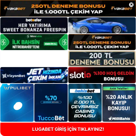
×
LUGABET GİRİŞ İÇİN TIKLAYINIZ!