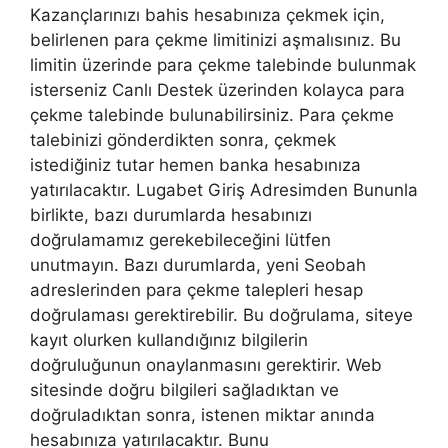
Kazançlarınızı bahis hesabınıza çekmek için,
belirlenen para çekme limitinizi aşmalısınız. Bu
limitin üzerinde para çekme talebinde bulunmak
isterseniz Canlı Destek üzerinden kolayca para
çekme talebinde bulunabilirsiniz. Para çekme
talebinizi gönderdikten sonra, çekmek
istediğiniz tutar hemen banka hesabınıza
yatırılacaktır. Lugabet Giriş Adresimden Bununla
birlikte, bazı durumlarda hesabınızı
doğrulamamız gerekebileceğini lütfen
unutmayın. Bazı durumlarda, yeni Seobah
adreslerinden para çekme talepleri hesap
doğrulaması gerektirebilir. Bu doğrulama, siteye
kayıt olurken kullandığınız bilgilerin
doğruluğunun onaylanmasını gerektirir. Web
sitesinde doğru bilgileri sağladıktan ve
doğruladıktan sonra, istenen miktar anında
hesabınıza yatırılacaktır. Bunu