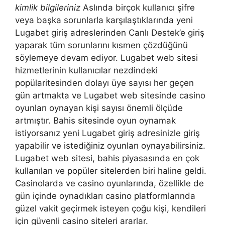
kimlik bilgileriniz
Aslında birçok kullanıcı şifre
veya başka sorunlarla karşılaştıklarında yeni
Lugabet giriş adreslerinden Canlı Destek’e giriş
yaparak tüm sorunlarını kısmen çözdüğünü
söylemeye devam ediyor. Lugabet web sitesi
hizmetlerinin kullanıcılar nezdindeki
popülaritesinden dolayı üye sayısı her geçen
gün artmakta ve Lugabet web sitesinde casino
oyunları oynayan kişi sayısı önemli ölçüde
artmıştır. Bahis sitesinde oyun oynamak
istiyorsanız yeni Lugabet giriş adresinizle giriş
yapabilir ve istediğiniz oyunları oynayabilirsiniz.
Lugabet web sitesi, bahis piyasasında en çok
kullanılan ve popüler sitelerden biri haline geldi.
Casinolarda ve casino oyunlarında, özellikle de
gün içinde oynadıkları casino platformlarında
güzel vakit geçirmek isteyen çoğu kişi, kendileri
için güvenli casino siteleri ararlar.