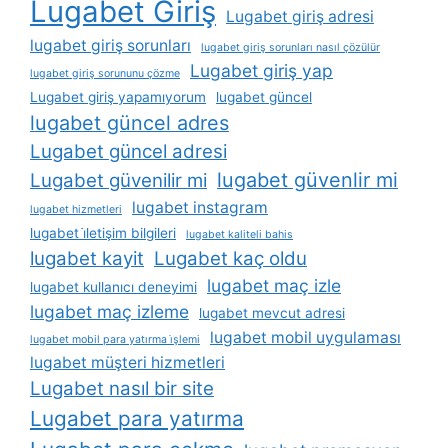
Lugabet Giriş
Lugabet giriş adresi
lugabet giriş sorunları
lugabet giriş sorunları nasıl çözülür
Lugabet giriş yap
lugabet giriş sorununu çözme
Lugabet giriş yapamıyorum
lugabet güncel
lugabet güncel adres
Lugabet güncel adresi
lugabet güvenlir mi
Lugabet güvenilir mi
lugabet instagram
lugabet hizmetleri
lugabet i̇letişim bilgileri
lugabet kaliteli bahis
lugabet kayit
Lugabet kaç oldu
lugabet maç izle
lugabet kullanıcı deneyimi
lugabet maç izleme
lugabet mevcut adresi
lugabet mobil uygulaması
lugabet mobil para yatırma i̇şlemi
lugabet müşteri hizmetleri
Lugabet nasıl bir site
Lugabet para yatırma