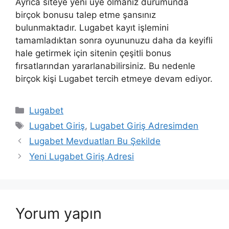
Ayrıca siteye yeni üye olmanız durumunda
birçok bonusu talep etme şansınız
bulunmaktadır. Lugabet kayıt işlemini
tamamladıktan sonra oyununuzu daha da keyifli
hale getirmek için sitenin çeşitli bonus
fırsatlarından yararlanabilirsiniz. Bu nedenle
birçok kişi Lugabet tercih etmeye devam ediyor.
Kategoriler
Lugabet
Etiketler
Lugabet Giriş
,
Lugabet Giriş Adresimden
Lugabet Mevduatları Bu Şekilde
Yeni Lugabet Giriş Adresi
Yorum yapın