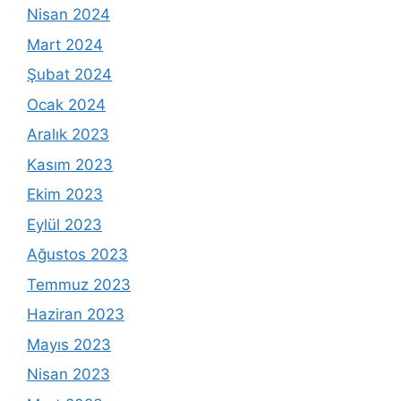
Nisan 2024
Mart 2024
Şubat 2024
Ocak 2024
Aralık 2023
Kasım 2023
Ekim 2023
Eylül 2023
Ağustos 2023
Temmuz 2023
Haziran 2023
Mayıs 2023
Nisan 2023