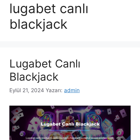
lugabet canlı
blackjack
Lugabet Canlı
Blackjack
Eylül 21, 2024
Yazarı:
admin