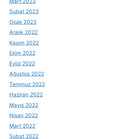
Mart 2023
Şubat 2023
Ocak 2023
Aralık 2022
Kasım 2022
Ekim 2022
Eylül 2022
Ağustos 2022
Temmuz 2022
Haziran 2022
Mayıs 2022
Nisan 2022
Mart 2022
Şubat 2022