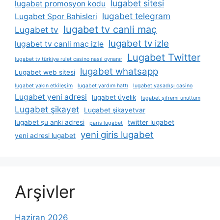
lugabet sitesi
lugabet promosyon kodu
lugabet telegram
Lugabet Spor Bahisleri
lugabet tv canli maç
Lugabet tv
lugabet tv izle
lugabet tv canli maç izle
Lugabet Twitter
lugabet tv türkiye rulet casino nasıl oynanır
lugabet whatsapp
Lugabet web sitesi
lugabet yakın etkileşim
lugabet yardım hattı
lugabet yasadışı casino
Lugabet yeni adresi
lugabet üyelik
lugabet şifremi unuttum
Lugabet şikayet
Lugabet şikayetvar
lugabet şu anki adresi
twitter lugabet
paris lugabet
yeni giris lugabet
yeni adresi lugabet
Arşivler
Haziran 2026