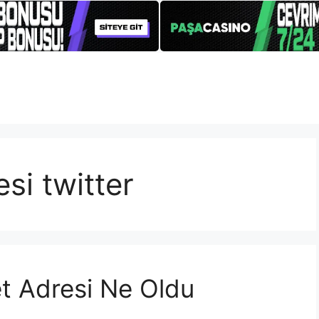
esi twitter
et Adresi Ne Oldu