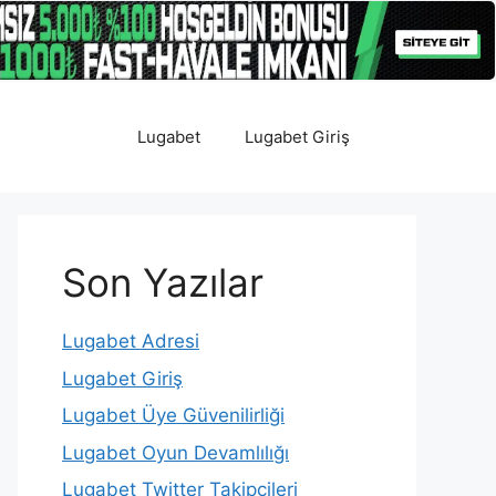
Lugabet
Lugabet Giriş
Son Yazılar
Lugabet Adresi
Lugabet Giriş
Lugabet Üye Güvenilirliği
Lugabet Oyun Devamlılığı
Lugabet Twitter Takipçileri