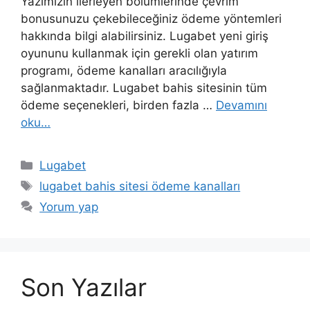
Yazımızın ilerleyen bölümlerinde çevrim
bonusunuzu çekebileceğiniz ödeme yöntemleri
hakkında bilgi alabilirsiniz. Lugabet yeni giriş
oyununu kullanmak için gerekli olan yatırım
programı, ödeme kanalları aracılığıyla
sağlanmaktadır. Lugabet bahis sitesinin tüm
ödeme seçenekleri, birden fazla …
Devamını
oku…
Kategoriler
Lugabet
Etiketler
lugabet bahis sitesi ödeme kanalları
Yorum yap
Son Yazılar