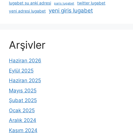
lugabet şu anki adresi
twitter lugabet
paris lugabet
yeni giris lugabet
yeni adresi lugabet
Arşivler
Haziran 2026
Eylül 2025
Haziran 2025
Mayıs 2025
Şubat 2025
Ocak 2025
Aralık 2024
Kasım 2024