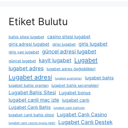
Etiket Bulutu
casino sitesi lugabet
bahis sitesi lugabet
giris lugabet
giris adresi lugabet
girisi lugabet
güncel adresi lugabet
giris yap lugabet
Lugabet
kayit lugabet
güncel lugabet
lugabet adres
lugabet adres değişiklikleri
Lugabet adresi
lugabet bahis
lugabet avantajları
lugabet bahis oranları
lugabet bahis seçenekleri
Lugabet Bahis Sitesi
Lugabet bonus
lugabet canli maç izle
lugabet canlı
Lugabet Canlı Bahis
lugabet canlı bahisler
Lugabet Canlı Casino
lugabet canlı bahis sitesi
Lugabet Canlı Destek
lugabet canlı casino oyunu nedir