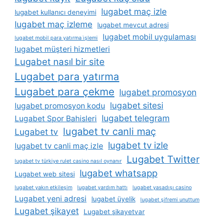
lugabet maç izle
lugabet kullanıcı deneyimi
lugabet maç izleme
lugabet mevcut adresi
lugabet mobil uygulaması
lugabet mobil para yatırma i̇şlemi
lugabet müşteri hizmetleri
Lugabet nasıl bir site
Lugabet para yatırma
Lugabet para çekme
lugabet promosyon
lugabet sitesi
lugabet promosyon kodu
lugabet telegram
Lugabet Spor Bahisleri
lugabet tv canli maç
Lugabet tv
lugabet tv izle
lugabet tv canli maç izle
Lugabet Twitter
lugabet tv türkiye rulet casino nasıl oynanır
lugabet whatsapp
Lugabet web sitesi
lugabet yakın etkileşim
lugabet yardım hattı
lugabet yasadışı casino
Lugabet yeni adresi
lugabet üyelik
lugabet şifremi unuttum
Lugabet şikayet
Lugabet şikayetvar