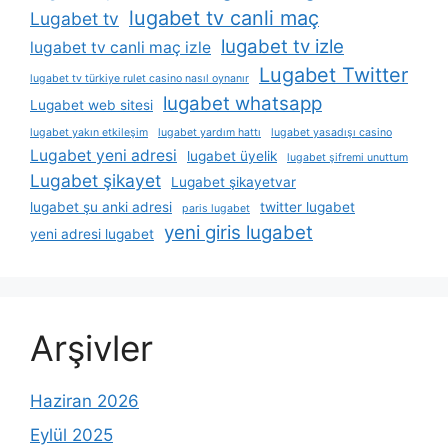
lugabet tv canli maç
Lugabet tv
lugabet tv izle
lugabet tv canli maç izle
Lugabet Twitter
lugabet tv türkiye rulet casino nasıl oynanır
lugabet whatsapp
Lugabet web sitesi
lugabet yakın etkileşim
lugabet yardım hattı
lugabet yasadışı casino
Lugabet yeni adresi
lugabet üyelik
lugabet şifremi unuttum
Lugabet şikayet
Lugabet şikayetvar
lugabet şu anki adresi
twitter lugabet
paris lugabet
yeni giris lugabet
yeni adresi lugabet
Arşivler
Haziran 2026
Eylül 2025