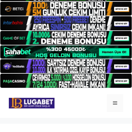
İçeriğe
atla
Menü