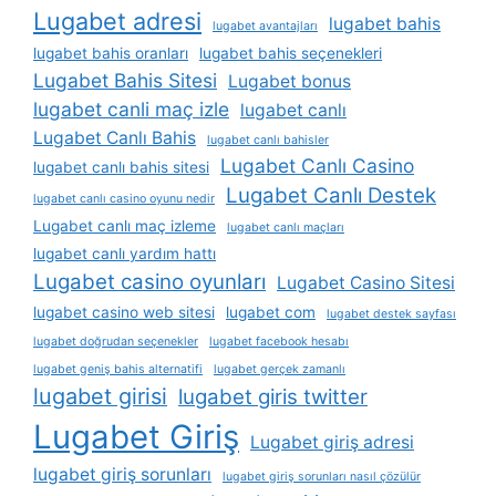
Lugabet adresi
lugabet bahis
lugabet avantajları
lugabet bahis oranları
lugabet bahis seçenekleri
Lugabet Bahis Sitesi
Lugabet bonus
lugabet canli maç izle
lugabet canlı
Lugabet Canlı Bahis
lugabet canlı bahisler
Lugabet Canlı Casino
lugabet canlı bahis sitesi
Lugabet Canlı Destek
lugabet canlı casino oyunu nedir
Lugabet canlı maç izleme
lugabet canlı maçları
lugabet canlı yardım hattı
Lugabet casino oyunları
Lugabet Casino Sitesi
lugabet casino web sitesi
lugabet com
lugabet destek sayfası
lugabet doğrudan seçenekler
lugabet facebook hesabı
lugabet geniş bahis alternatifi
lugabet gerçek zamanlı
lugabet girisi
lugabet giris twitter
Lugabet Giriş
Lugabet giriş adresi
lugabet giriş sorunları
lugabet giriş sorunları nasıl çözülür