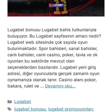
Lugabet bonusu Lugabet bahis tutkunlarıyla
buluşuyor. Bu Lugabet sayfasının amacı nedir?
Lugabet web sitesinde çok sayıda oyun
bulunmaktadır. Spor bahisleri, sanal bahisler,
canlı bahisler, canlı casino, poker, tavla ve ok
oyunları bu sektörde mevcut olan
seçeneklerden bazılarıdır. Lugabet yeni giriş
adresi, diğer oyuncularla gerçek zamanlı oyun
oynamanıza olanak tanır. Casino alanı poker,
bakara, rulet ve …
Devamını oku…
Kategoriler
Lugabet
Etiketler
lugabet bonusu
,
lugabet promosyonları
,