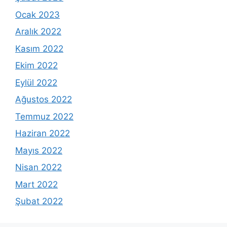
Ocak 2023
Aralık 2022
Kasım 2022
Ekim 2022
Eylül 2022
Ağustos 2022
Temmuz 2022
Haziran 2022
Mayıs 2022
Nisan 2022
Mart 2022
Şubat 2022