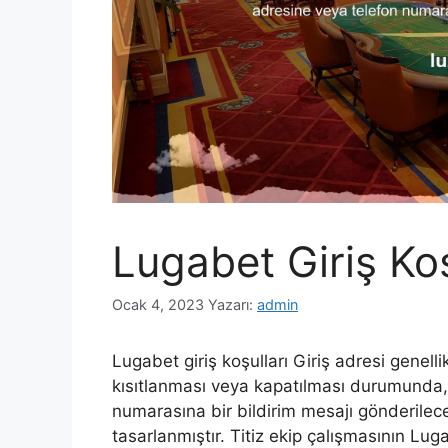
Lugabet Giriş Koş
Ocak 4, 2023
Yazarı:
admin
Lugabet giriş koşulları Giriş adresi genelli
kısıtlanması veya kapatılması durumunda, g
numarasına bir bildirim mesajı gönderilece
tasarlanmıştır. Titiz ekip çalışmasının Lug