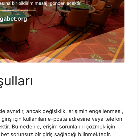
ulları
kle aynıdır, ancak değişiklik, erişimin engellenmesi,
iriş için kullanılan e-posta adresine veya telefon
ktir. Bu nedenle, erişim sorunlarını çözmek için
abet sorunsuz bir giriş sağladığı bilinmektedir.