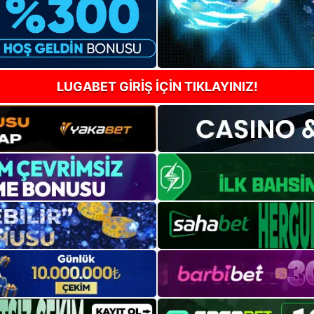
LUGABET GİRİŞ İÇİN TIKLAYINIZ!