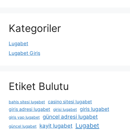
Kategoriler
Lugabet
Lugabet Giriş
Etiket Bulutu
casino sitesi lugabet
bahis sitesi lugabet
giris lugabet
giris adresi lugabet
girisi lugabet
güncel adresi lugabet
giris yap lugabet
Lugabet
kayit lugabet
güncel lugabet