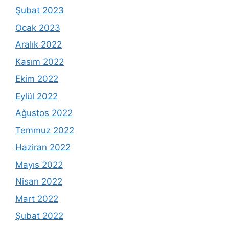
Şubat 2023
Ocak 2023
Aralık 2022
Kasım 2022
Ekim 2022
Eylül 2022
Ağustos 2022
Temmuz 2022
Haziran 2022
Mayıs 2022
Nisan 2022
Mart 2022
Şubat 2022