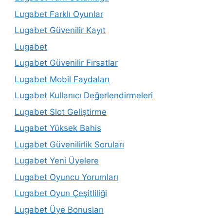
Lugabet Farklı Oyunlar
Lugabet Güvenilir Kayıt
Lugabet
Lugabet Güvenilir Fırsatlar
Lugabet Mobil Faydaları
Lugabet Kullanıcı Değerlendirmeleri
Lugabet Slot Geliştirme
Lugabet Yüksek Bahis
Lugabet Güvenilirlik Soruları
Lugabet Yeni Üyelere
Lugabet Oyuncu Yorumları
Lugabet Oyun Çeşitliliği
Lugabet Üye Bonusları