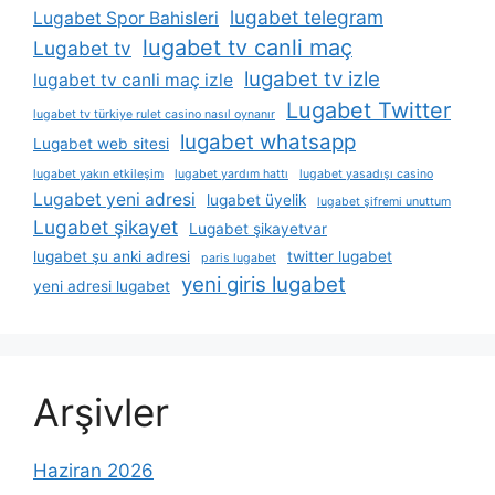
lugabet telegram
Lugabet Spor Bahisleri
lugabet tv canli maç
Lugabet tv
lugabet tv izle
lugabet tv canli maç izle
Lugabet Twitter
lugabet tv türkiye rulet casino nasıl oynanır
lugabet whatsapp
Lugabet web sitesi
lugabet yakın etkileşim
lugabet yardım hattı
lugabet yasadışı casino
Lugabet yeni adresi
lugabet üyelik
lugabet şifremi unuttum
Lugabet şikayet
Lugabet şikayetvar
lugabet şu anki adresi
twitter lugabet
paris lugabet
yeni giris lugabet
yeni adresi lugabet
Arşivler
Haziran 2026