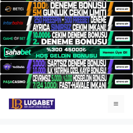
İçeriğe
atla
Menü