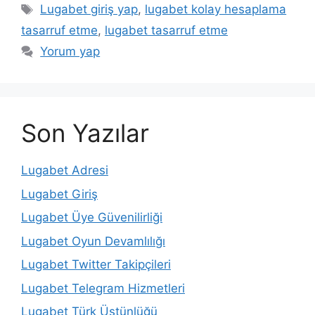
Etiketler
Lugabet giriş yap
,
lugabet kolay hesaplama
tasarruf etme
,
lugabet tasarruf etme
Yorum yap
Son Yazılar
Lugabet Adresi
Lugabet Giriş
Lugabet Üye Güvenilirliği
Lugabet Oyun Devamlılığı
Lugabet Twitter Takipçileri
Lugabet Telegram Hizmetleri
Lugabet Türk Üstünlüğü