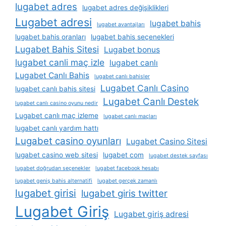
lugabet adres
lugabet adres değişiklikleri
Lugabet adresi
lugabet bahis
lugabet avantajları
lugabet bahis oranları
lugabet bahis seçenekleri
Lugabet Bahis Sitesi
Lugabet bonus
lugabet canli maç izle
lugabet canlı
Lugabet Canlı Bahis
lugabet canlı bahisler
Lugabet Canlı Casino
lugabet canlı bahis sitesi
Lugabet Canlı Destek
lugabet canlı casino oyunu nedir
Lugabet canlı maç izleme
lugabet canlı maçları
lugabet canlı yardım hattı
Lugabet casino oyunları
Lugabet Casino Sitesi
lugabet casino web sitesi
lugabet com
lugabet destek sayfası
lugabet doğrudan seçenekler
lugabet facebook hesabı
lugabet geniş bahis alternatifi
lugabet gerçek zamanlı
lugabet girisi
lugabet giris twitter
Lugabet Giriş
Lugabet giriş adresi