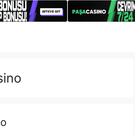
sino
no