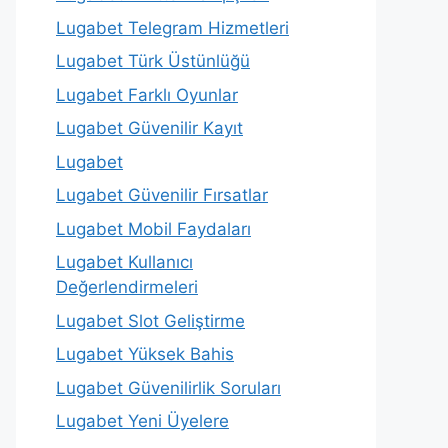
Lugabet Telegram Hizmetleri
Lugabet Türk Üstünlüğü
Lugabet Farklı Oyunlar
Lugabet Güvenilir Kayıt
Lugabet
Lugabet Güvenilir Fırsatlar
Lugabet Mobil Faydaları
Lugabet Kullanıcı
Değerlendirmeleri
Lugabet Slot Geliştirme
Lugabet Yüksek Bahis
Lugabet Güvenilirlik Soruları
Lugabet Yeni Üyelere