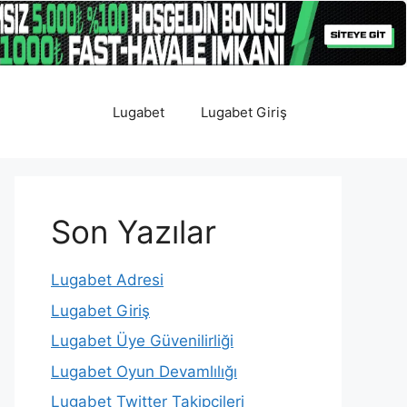
Lugabet
Lugabet Giriş
Son Yazılar
Lugabet Adresi
Lugabet Giriş
Lugabet Üye Güvenilirliği
Lugabet Oyun Devamlılığı
Lugabet Twitter Takipçileri