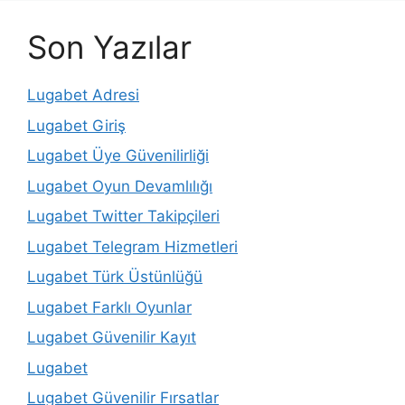
Son Yazılar
Lugabet Adresi
Lugabet Giriş
Lugabet Üye Güvenilirliği
Lugabet Oyun Devamlılığı
Lugabet Twitter Takipçileri
Lugabet Telegram Hizmetleri
Lugabet Türk Üstünlüğü
Lugabet Farklı Oyunlar
Lugabet Güvenilir Kayıt
Lugabet
Lugabet Güvenilir Fırsatlar