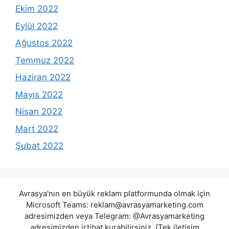
Ekim 2022
Eylül 2022
Ağustos 2022
Temmuz 2022
Haziran 2022
Mayıs 2022
Nisan 2022
Mart 2022
Şubat 2022
Avrasya'nın en büyük reklam platformunda olmak için
Microsoft Teams:
reklam@avrasyamarketing.com
adresimizden veya Telegram: @Avrasyamarketing
adresimizden irtibat kurabilirsiniz. (Tek iletişim