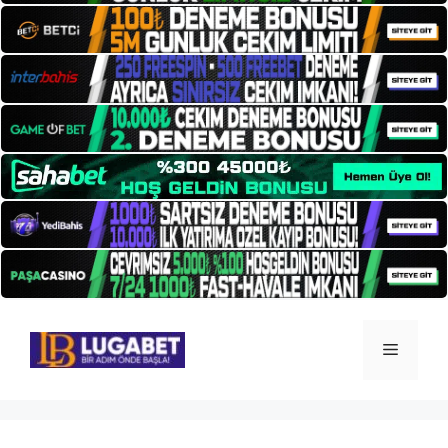
İçeriğe
atla
Menü