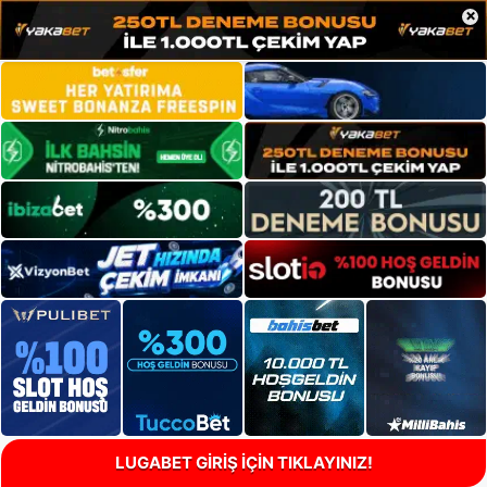
×
LUGABET GİRİŞ İÇİN TIKLAYINIZ!