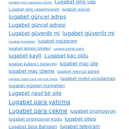
Lugabet giriş yap
lugabet giriş sorununu çözme
Lugabet giriş yapamıyorum
lugabet güncel
lugabet güncel adres
Lugabet güncel adresi
lugabet güvenlir mi
Lugabet güvenilir mi
lugabet instagram
lugabet hizmetleri
lugabet i̇letişim bilgileri
lugabet kaliteli bahis
lugabet kayit
Lugabet kaç oldu
lugabet maç izle
lugabet kullanıcı deneyimi
lugabet maç izleme
lugabet mevcut adresi
lugabet mobil uygulaması
lugabet mobil para yatırma i̇şlemi
lugabet müşteri hizmetleri
Lugabet nasıl bir site
Lugabet para yatırma
Lugabet para çekme
lugabet promosyon
lugabet sitesi
lugabet promosyon kodu
lugabet telegram
Lugabet Spor Bahisleri