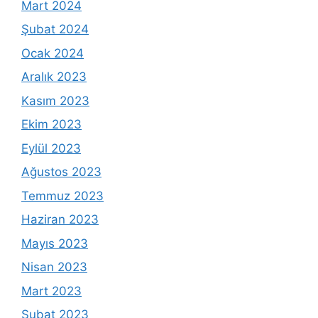
Mart 2024
Şubat 2024
Ocak 2024
Aralık 2023
Kasım 2023
Ekim 2023
Eylül 2023
Ağustos 2023
Temmuz 2023
Haziran 2023
Mayıs 2023
Nisan 2023
Mart 2023
Şubat 2023