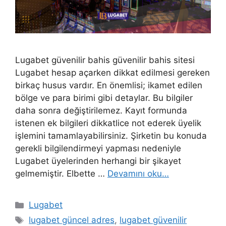
Lugabet güvenilir bahis güvenilir bahis sitesi
Lugabet hesap açarken dikkat edilmesi gereken
birkaç husus vardır. En önemlisi; ikamet edilen
bölge ve para birimi gibi detaylar. Bu bilgiler
daha sonra değiştirilemez. Kayıt formunda
istenen ek bilgileri dikkatlice not ederek üyelik
işlemini tamamlayabilirsiniz. Şirketin bu konuda
gerekli bilgilendirmeyi yapması nedeniyle
Lugabet üyelerinden herhangi bir şikayet
gelmemiştir. Elbette …
Devamını oku…
Kategoriler
Lugabet
Etiketler
lugabet güncel adres
,
lugabet güvenilir