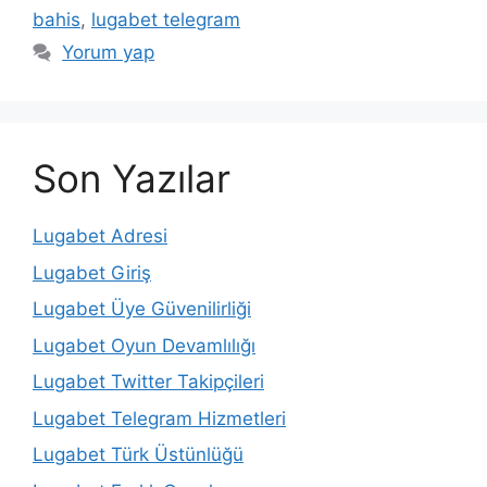
bahis
,
lugabet telegram
Yorum yap
Son Yazılar
Lugabet Adresi
Lugabet Giriş
Lugabet Üye Güvenilirliği
Lugabet Oyun Devamlılığı
Lugabet Twitter Takipçileri
Lugabet Telegram Hizmetleri
Lugabet Türk Üstünlüğü