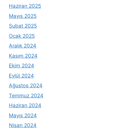
Haziran 2025
Mayıs 2025
Şubat 2025
Ocak 2025
Aralık 2024
Kasım 2024
Ekim 2024
Eylül 2024
Ağustos 2024
Temmuz 2024
Haziran 2024
Mayıs 2024
Nisan 2024