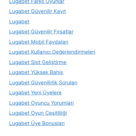
Lugabet Farklı Oyunlar
Lugabet Güvenilir Kayıt
Lugabet
Lugabet Güvenilir Fırsatlar
Lugabet Mobil Faydaları
Lugabet Kullanıcı Değerlendirmeleri
Lugabet Slot Geliştirme
Lugabet Yüksek Bahis
Lugabet Güvenilirlik Soruları
Lugabet Yeni Üyelere
Lugabet Oyuncu Yorumları
Lugabet Oyun Çeşitliliği
Lugabet Üye Bonusları