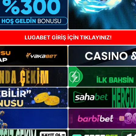
LUGABET GİRİŞ İÇİN TIKLAYINIZ!