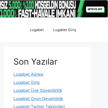
Lugabet
Lugabet Giriş
Son Yazılar
Lugabet Adresi
Lugabet Giriş
Lugabet Üye Güvenilirliği
Lugabet Oyun Devamlılığı
Lugabet Twitter Takipçileri