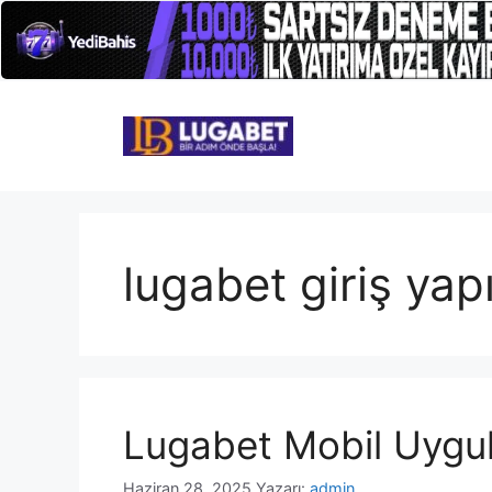
İçeriğe
atla
lugabet giriş yap
Lugabet Mobil Uygu
Haziran 28, 2025
Yazarı:
admin