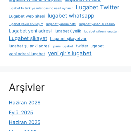
Lugabet Twitter
lugabet tv türkiye rulet casino nasıl oynanır
lugabet whatsapp
Lugabet web sitesi
lugabet yakın etkileşim
lugabet yardım hattı
lugabet yasadışı casino
Lugabet yeni adresi
lugabet üyelik
lugabet şifremi unuttum
Lugabet şikayet
Lugabet şikayetvar
lugabet şu anki adresi
twitter lugabet
paris lugabet
yeni giris lugabet
yeni adresi lugabet
Arşivler
Haziran 2026
Eylül 2025
Haziran 2025