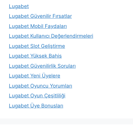
Lugabet
Lugabet Güvenilir Fırsatlar
Lugabet Mobil Faydaları
Lugabet Kullanıcı Değerlendirmeleri
Lugabet Slot Geliştirme
Lugabet Yüksek Bahis
Lugabet Güvenilirlik Soruları
Lugabet Yeni Üyelere
Lugabet Oyuncu Yorumları
Lugabet Oyun Çeşitliliği
Lugabet Üye Bonusları