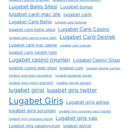
Lugabet Bahis Sitesi
Lugabet bonus
lugabet canli maç izle
lugabet canlı
Lugabet Canlı Bahis
lugabet canlı bahisler
Lugabet Canlı Casino
lugabet canlı bahis sitesi
Lugabet Canlı Destek
lugabet canlı casino oyunu nedir
Lugabet canlı maç izleme
lugabet canlı maçları
lugabet canlı yardım hattı
Lugabet casino oyunları
Lugabet Casino Sitesi
lugabet casino web sitesi
lugabet com
lugabet destek sayfası
lugabet doğrudan seçenekler
lugabet facebook hesabı
lugabet geniş bahis alternatifi
lugabet gerçek zamanlı
lugabet girisi
lugabet giris twitter
Lugabet Giriş
Lugabet giriş adresi
lugabet giriş sorunları
lugabet giriş sorunları nasıl çözülür
Lugabet giriş yap
lugabet giriş sorununu çözme
Lugabet giriş yapamıyorum
lugabet güncel