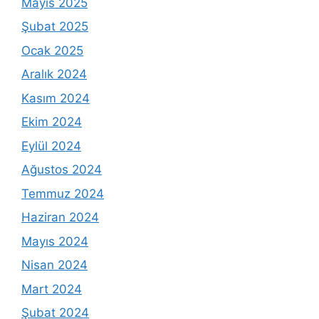
Mayıs 2025
Şubat 2025
Ocak 2025
Aralık 2024
Kasım 2024
Ekim 2024
Eylül 2024
Ağustos 2024
Temmuz 2024
Haziran 2024
Mayıs 2024
Nisan 2024
Mart 2024
Şubat 2024