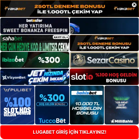
×
LUGABET GİRİŞ İÇİN TIKLAYINIZ!