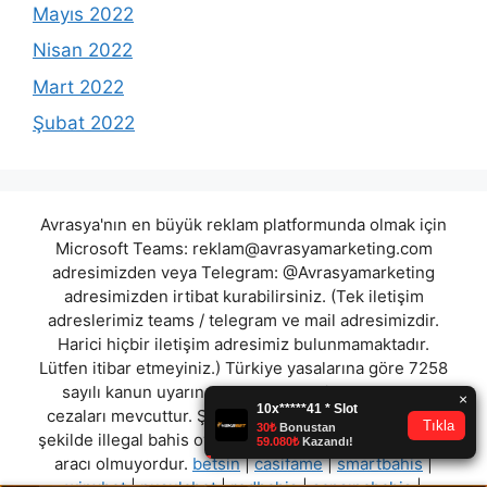
Mayıs 2022
Nisan 2022
Mart 2022
Şubat 2022
Avrasya'nın en büyük reklam platformunda olmak için
Microsoft Teams:
reklam@avrasyamarketing.com
adresimizden veya Telegram: @Avrasyamarketing
adresimizden irtibat kurabilirsiniz. (Tek iletişim
adreslerimiz teams / telegram ve mail adresimizdir.
Harici hiçbir iletişim adresimiz bulunmamaktadır.
Lütfen itibar etmeyiniz.) Türkiye yasalarına göre 7258
sayılı kanun uyarınca yasa dışı bahis oynamanın
cezaları mevcuttur. Şu an bulunduğunuz site hiç bir
şekilde illegal bahis oyunları oynatmıyor ve oynamaya
aracı olmuyordur.
betsin
|
casifame
|
smartbahis
|