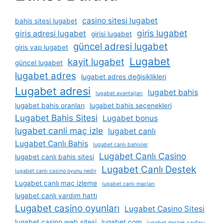
casino sitesi lugabet
bahis sitesi lugabet
giris lugabet
giris adresi lugabet
girisi lugabet
güncel adresi lugabet
giris yap lugabet
Lugabet
kayit lugabet
güncel lugabet
lugabet adres
lugabet adres değişiklikleri
Lugabet adresi
lugabet bahis
lugabet avantajları
lugabet bahis oranları
lugabet bahis seçenekleri
Lugabet Bahis Sitesi
Lugabet bonus
lugabet canli maç izle
lugabet canlı
Lugabet Canlı Bahis
lugabet canlı bahisler
Lugabet Canlı Casino
lugabet canlı bahis sitesi
Lugabet Canlı Destek
lugabet canlı casino oyunu nedir
Lugabet canlı maç izleme
lugabet canlı maçları
lugabet canlı yardım hattı
Lugabet casino oyunları
Lugabet Casino Sitesi
lugabet casino web sitesi
lugabet com
lugabet destek sayfası