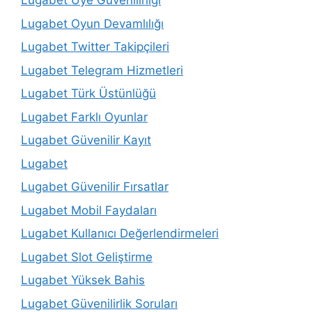
Lugabet Üye Güvenilirliği
Lugabet Oyun Devamlılığı
Lugabet Twitter Takipçileri
Lugabet Telegram Hizmetleri
Lugabet Türk Üstünlüğü
Lugabet Farklı Oyunlar
Lugabet Güvenilir Kayıt
Lugabet
Lugabet Güvenilir Fırsatlar
Lugabet Mobil Faydaları
Lugabet Kullanıcı Değerlendirmeleri
Lugabet Slot Geliştirme
Lugabet Yüksek Bahis
Lugabet Güvenilirlik Soruları