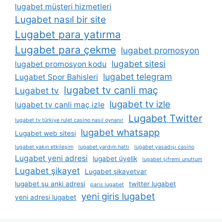
lugabet müşteri hizmetleri
Lugabet nasıl bir site
Lugabet para yatırma
Lugabet para çekme
lugabet promosyon
lugabet sitesi
lugabet promosyon kodu
lugabet telegram
Lugabet Spor Bahisleri
lugabet tv canli maç
Lugabet tv
lugabet tv izle
lugabet tv canli maç izle
Lugabet Twitter
lugabet tv türkiye rulet casino nasıl oynanır
lugabet whatsapp
Lugabet web sitesi
lugabet yakın etkileşim
lugabet yardım hattı
lugabet yasadışı casino
Lugabet yeni adresi
lugabet üyelik
lugabet şifremi unuttum
Lugabet şikayet
Lugabet şikayetvar
lugabet şu anki adresi
twitter lugabet
paris lugabet
yeni giris lugabet
yeni adresi lugabet