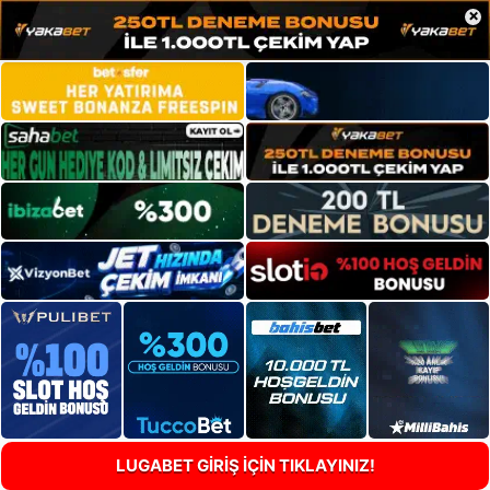
×
LUGABET GİRİŞ İÇİN TIKLAYINIZ!