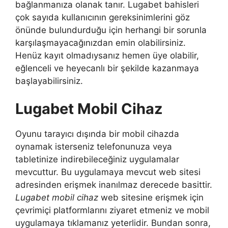
bağlanmanıza olanak tanır. Lugabet bahisleri
çok sayıda kullanıcının gereksinimlerini göz
önünde bulundurduğu için herhangi bir sorunla
karşılaşmayacağınızdan emin olabilirsiniz.
Henüz kayıt olmadıysanız hemen üye olabilir,
eğlenceli ve heyecanlı bir şekilde kazanmaya
başlayabilirsiniz.
Lugabet Mobil Cihaz
Oyunu tarayıcı dışında bir mobil cihazda
oynamak isterseniz telefonunuza veya
tabletinize indirebileceğiniz uygulamalar
mevcuttur. Bu uygulamaya mevcut web sitesi
adresinden erişmek inanılmaz derecede basittir.
Lugabet mobil cihaz
web sitesine erişmek için
çevrimiçi platformlarını ziyaret etmeniz ve mobil
uygulamaya tıklamanız yeterlidir. Bundan sonra,