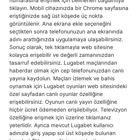
numarasına erişmek için belirlenen bağlantıya
tıklayın. Mobil cihazınızda bir Chrome sayfasına
eriştiğinizde sağ üst köşede üç nokta
görüntülenir. Ana ekrana ekle seçeneğini
seçtikten sonra telefonunuzun ana ekranında
adını arattığınızda uygulamaya ulaşabilirsiniz.
Sonuç olarak, tek tıklamayla web sitesine
kolayca erişebilir ve değerli zamanınızdan
tasarruf edebilirsiniz. Lugabet maçlarından
haberdar olmak için cep telefonunuzdan canlı
yayına kaydolun. Maçları izlemek ve bahis
oynamak için Lugabet oyunları web sitesindeki
özel sayfadan canlı oyunlar özelliğine
erişebilirsiniz. Oyunun canlı yayın özelliğine
hiçbir ücret ödemeden erişilebiliyor. Televizyon
özelliğine erişmek için üzerine tıklamanız
yeterlidir. Ayrıca mevcut Lugabet kullanıcı
adınızla giriş yapıp sol üst köşede bulunan