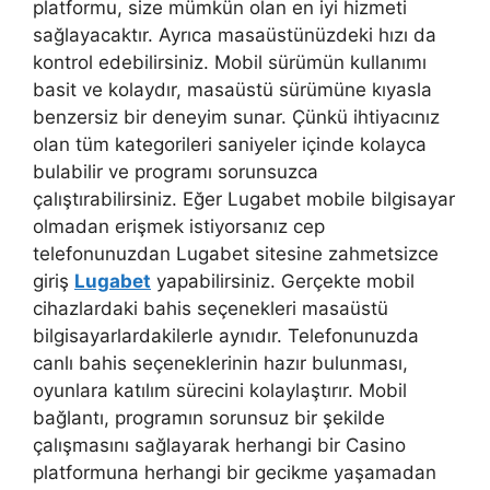
platformu, size mümkün olan en iyi hizmeti
sağlayacaktır. Ayrıca masaüstünüzdeki hızı da
kontrol edebilirsiniz. Mobil sürümün kullanımı
basit ve kolaydır, masaüstü sürümüne kıyasla
benzersiz bir deneyim sunar. Çünkü ihtiyacınız
olan tüm kategorileri saniyeler içinde kolayca
bulabilir ve programı sorunsuzca
çalıştırabilirsiniz. Eğer Lugabet mobile bilgisayar
olmadan erişmek istiyorsanız cep
telefonunuzdan Lugabet sitesine zahmetsizce
giriş
Lugabet
yapabilirsiniz. Gerçekte mobil
cihazlardaki bahis seçenekleri masaüstü
bilgisayarlardakilerle aynıdır. Telefonunuzda
canlı bahis seçeneklerinin hazır bulunması,
oyunlara katılım sürecini kolaylaştırır. Mobil
bağlantı, programın sorunsuz bir şekilde
çalışmasını sağlayarak herhangi bir Casino
platformuna herhangi bir gecikme yaşamadan