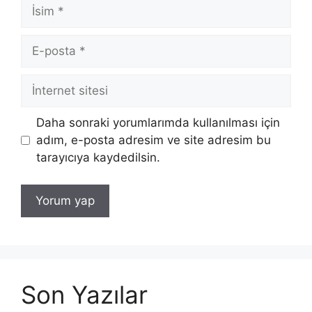
İsim
E-
posta
İnternet
sitesi
Daha sonraki yorumlarımda kullanılması için
adım, e-posta adresim ve site adresim bu
tarayıcıya kaydedilsin.
Son Yazılar