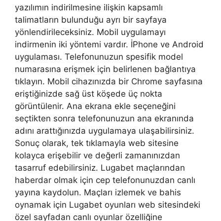
yazılımın indirilmesine ilişkin kapsamlı
talimatların bulunduğu ayrı bir sayfaya
yönlendirileceksiniz. Mobil uygulamayı
indirmenin iki yöntemi vardır. İPhone ve Android
uygulaması. Telefonunuzun spesifik model
numarasına erişmek için belirlenen bağlantıya
tıklayın. Mobil cihazınızda bir Chrome sayfasına
eriştiğinizde sağ üst köşede üç nokta
görüntülenir. Ana ekrana ekle seçeneğini
seçtikten sonra telefonunuzun ana ekranında
adını arattığınızda uygulamaya ulaşabilirsiniz.
Sonuç olarak, tek tıklamayla web sitesine
kolayca erişebilir ve değerli zamanınızdan
tasarruf edebilirsiniz. Lugabet maçlarından
haberdar olmak için cep telefonunuzdan canlı
yayına kaydolun. Maçları izlemek ve bahis
oynamak için Lugabet oyunları web sitesindeki
özel sayfadan canlı oyunlar özelliğine