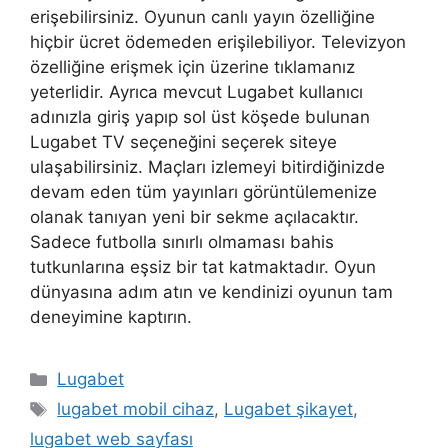
erişebilirsiniz. Oyunun canlı yayın özelliğine
hiçbir ücret ödemeden erişilebiliyor. Televizyon
özelliğine erişmek için üzerine tıklamanız
yeterlidir. Ayrıca mevcut Lugabet kullanıcı
adınızla giriş yapıp sol üst köşede bulunan
Lugabet TV seçeneğini seçerek siteye
ulaşabilirsiniz. Maçları izlemeyi bitirdiğinizde
devam eden tüm yayınları görüntülemenize
olanak tanıyan yeni bir sekme açılacaktır.
Sadece futbolla sınırlı olmaması bahis
tutkunlarına eşsiz bir tat katmaktadır. Oyun
dünyasına adım atın ve kendinizi oyunun tam
deneyimine kaptırın.
Kategoriler
Lugabet
Etiketler
lugabet mobil cihaz
,
Lugabet şikayet
,
lugabet web sayfası