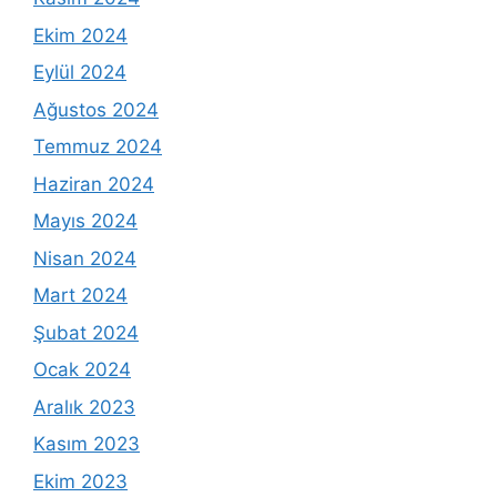
Ekim 2024
Eylül 2024
Ağustos 2024
Temmuz 2024
Haziran 2024
Mayıs 2024
Nisan 2024
Mart 2024
Şubat 2024
Ocak 2024
Aralık 2023
Kasım 2023
Ekim 2023