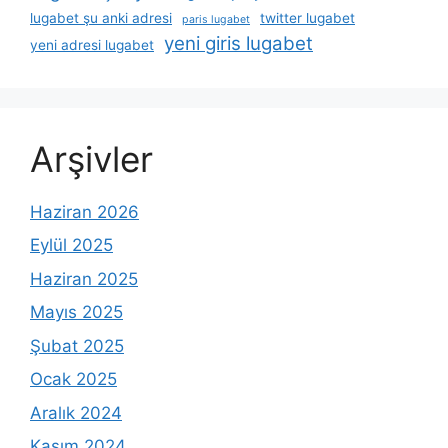
lugabet şu anki adresi
twitter lugabet
paris lugabet
yeni giris lugabet
yeni adresi lugabet
Arşivler
Haziran 2026
Eylül 2025
Haziran 2025
Mayıs 2025
Şubat 2025
Ocak 2025
Aralık 2024
Kasım 2024