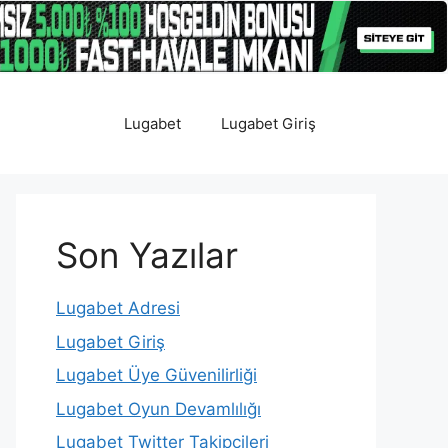
Lugabet
Lugabet Giriş
Son Yazılar
Lugabet Adresi
Lugabet Giriş
Lugabet Üye Güvenilirliği
Lugabet Oyun Devamlılığı
Lugabet Twitter Takipçileri