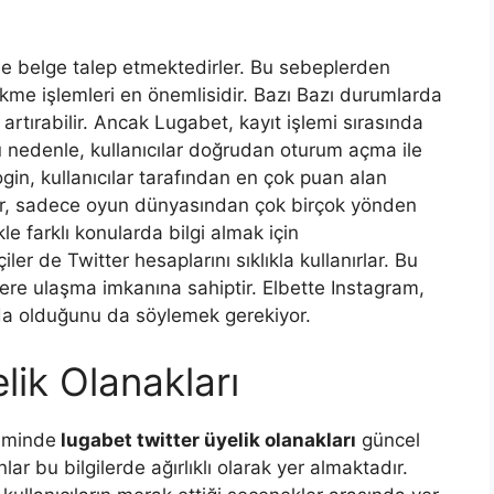
le belge talep etmektedirler. Bu sebeplerden
kme işlemleri en önemlisidir. Bazı Bazı durumlarda
i artırabilir. Ancak Lugabet, kayıt işlemi sırasında
 nedenle, kullanıcılar doğrudan oturum açma ile
gin, kullanıcılar tarafından en çok puan alan
r, sadece oyun dünyasından çok birçok yönden
le farklı konularda bilgi almak için
er de Twitter hesaplarını sıklıkla kullanırlar. Bu
ilere ulaşma imkanına sahiptir. Elbette Instagram,
da olduğunu da söylemek gerekiyor.
ik Olanakları
liminde
lugabet twitter üyelik olanakları
güncel
ar bu bilgilerde ağırlıklı olarak yer almaktadır.