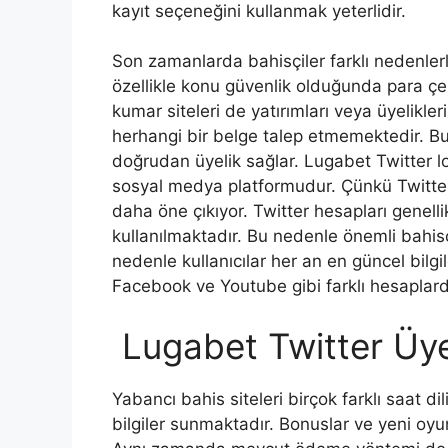
kayıt seçeneğini kullanmak yeterlidir.
Son zamanlarda bahisçiler farklı nedenler
özellikle konu güvenlik olduğunda para çe
kumar siteleri de yatırımları veya üyelikler
herhangi bir belge talep etmemektedir. Bu
doğrudan üyelik sağlar. Lugabet Twitter lo
sosyal medya platformudur. Çünkü Twitte
daha öne çıkıyor. Twitter hesapları genellik
kullanılmaktadır. Bu nedenle önemli bahisçil
nedenle kullanıcılar her an en güncel bilg
Facebook ve Youtube gibi farklı hesaplar
Lugabet Twitter Üyel
Yabancı bahis siteleri birçok farklı saat di
bilgiler sunmaktadır. Bonuslar ve yeni oyunl