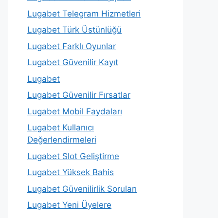
Lugabet Telegram Hizmetleri
Lugabet Türk Üstünlüğü
Lugabet Farklı Oyunlar
Lugabet Güvenilir Kayıt
Lugabet
Lugabet Güvenilir Fırsatlar
Lugabet Mobil Faydaları
Lugabet Kullanıcı
Değerlendirmeleri
Lugabet Slot Geliştirme
Lugabet Yüksek Bahis
Lugabet Güvenilirlik Soruları
Lugabet Yeni Üyelere