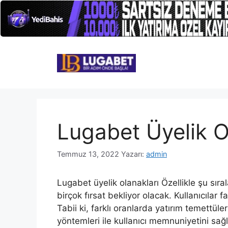
İçeriğe
atla
Lugabet Üyelik O
Temmuz 13, 2022
Yazarı:
admin
Lugabet üyelik olanakları Özellikle şu sıral
birçok fırsat bekliyor olacak. Kullanıcılar
Tabii ki, farklı oranlarda yatırım temettül
yöntemleri ile kullanıcı memnuniyetini sağ