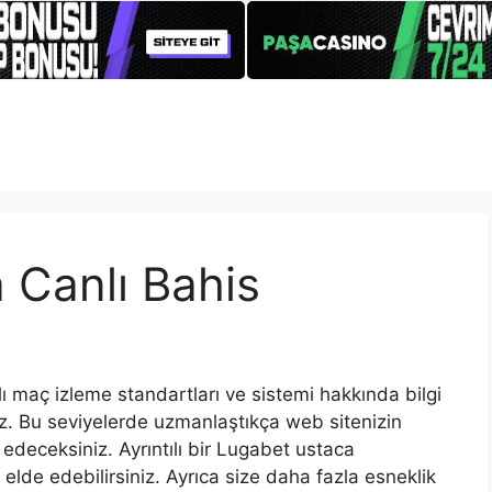
 Canlı Bahis
 maç izleme standartları ve sistemi hakkında bilgi
niz. Bu seviyelerde uzmanlaştıkça web sitenizin
edeceksiniz. Ayrıntılı bir Lugabet ustaca
elde edebilirsiniz. Ayrıca size daha fazla esneklik