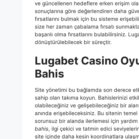
ve güncellenen hedeflere erken erişim olan
sonuçlarına göre değerlendiren daha güveni
fırsatlarını bulmak için bu sisteme erişebi
size her zaman çabalama fırsatı sunmakta
başarılı olma fırsatlarını bulabilirsiniz.
dönüştürülebilecek bir süreçtir.
Lugabet Casino Oyu
Bahis
Site yönetimi bu bağlamda son derece etkil
sahip olan takıma koyun. Bahislerinizi etkile
olabileceğiniz ve gelişebileceğiniz bir ala
anında erişebileceksiniz. Bu sitenin temel
sorunsuz bir alanda ilerlemesi için yardım 
bahis
, ilgi çekici ve tatmin edici seviyele
site içinde daha kesin koordinatlara ulaş