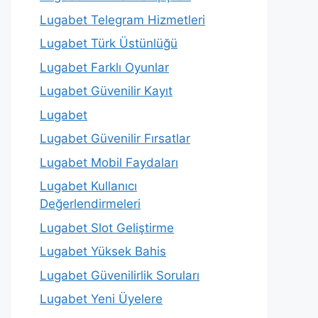
Lugabet Telegram Hizmetleri
Lugabet Türk Üstünlüğü
Lugabet Farklı Oyunlar
Lugabet Güvenilir Kayıt
Lugabet
Lugabet Güvenilir Fırsatlar
Lugabet Mobil Faydaları
Lugabet Kullanıcı
Değerlendirmeleri
Lugabet Slot Geliştirme
Lugabet Yüksek Bahis
Lugabet Güvenilirlik Soruları
Lugabet Yeni Üyelere