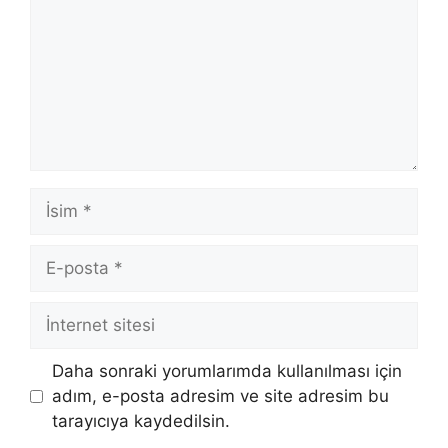
İsim
E-
posta
İnternet
sitesi
Daha sonraki yorumlarımda kullanılması için
adım, e-posta adresim ve site adresim bu
tarayıcıya kaydedilsin.