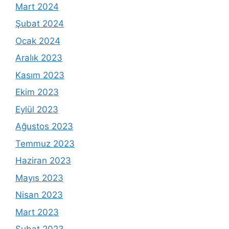
Mart 2024
Şubat 2024
Ocak 2024
Aralık 2023
Kasım 2023
Ekim 2023
Eylül 2023
Ağustos 2023
Temmuz 2023
Haziran 2023
Mayıs 2023
Nisan 2023
Mart 2023