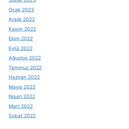
Şubat 2023
Ocak 2023
Aralık 2022
Kasım 2022
Ekim 2022
Eylül 2022
Ağustos 2022
Temmuz 2022
Haziran 2022
Mayıs 2022
Nisan 2022
Mart 2022
Şubat 2022