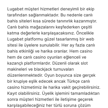
Lugabet müşteri hizmetleri deneyimli bir ekip
tarafından sağlanmaktadır. Bu nedenle canlı
bahis siteleri kısa sürede tanınırlık kazanmıştır.
Canlı bahis mağazalarını keşfederken çeşitli
katma değerlerle karşılaşacaksınız. Öncelikle
Lugabet platformu güzel tasarlanmış bir web
sitesi ile üyelere sunulabilir. Her ay fazla canlı
bahis etkinliği ve harika oranlar. Hem casino
hem de canlı casino oyunları eğlenceli ve
kazançlı platformlardır. Düzenli olarak slot
makineleri ve blackjack turnuvaları
düzenlenmektedir. Oyun boyunca size gerçek
bir krupiye eşlik edecek ancak Türkçe canlı
casino hizmetimiz ile harika vakit geçirebilirsiniz.
Kayıt olabilirsiniz. Üyelik işlemini tamamladıktan
sonra müşteri hizmetleri ile iletişime geçerek
karşılaşabileceğiniz her türlü soruna çözüm