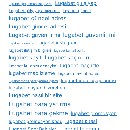
Lugabet giriş yap
lugabet giriş sorununu çözme
Lugabet giriş yapamıyorum
lugabet güncel
lugabet güncel adres
Lugabet güncel adresi
lugabet güvenlir mi
Lugabet güvenilir mi
lugabet instagram
lugabet hizmetleri
lugabet i̇letişim bilgileri
lugabet kaliteli bahis
lugabet kayit
Lugabet kaç oldu
lugabet maç izle
lugabet kullanıcı deneyimi
lugabet maç izleme
lugabet mevcut adresi
lugabet mobil uygulaması
lugabet mobil para yatırma i̇şlemi
lugabet müşteri hizmetleri
Lugabet nasıl bir site
Lugabet para yatırma
Lugabet para çekme
lugabet promosyon
lugabet sitesi
lugabet promosyon kodu
lugabet telegram
Lugabet Spor Bahisleri