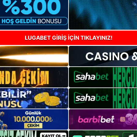
LUGABET GİRİŞ İÇİN TIKLAYINIZ!