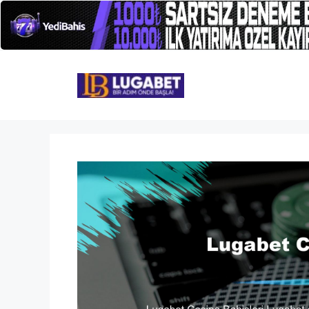
İçeriğe
atla