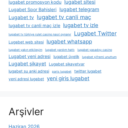
lugabet sitesi
lugabet promosyon kodu
lugabet telegram
Lugabet Spor Bahisleri
lugabet tv canli maç
Lugabet tv
lugabet tv izle
lugabet tv canli maç izle
Lugabet Twitter
lugabet tv türkiye rulet casino nasıl oynanır
lugabet whatsapp
Lugabet web sitesi
lugabet yakın etkileşim
lugabet yardım hattı
lugabet yasadışı casino
Lugabet yeni adresi
lugabet üyelik
lugabet şifremi unuttum
Lugabet şikayet
Lugabet şikayetvar
lugabet şu anki adresi
twitter lugabet
paris lugabet
yeni giris lugabet
yeni adresi lugabet
Arşivler
Haziran 2026