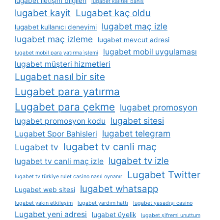
lugabet i̇letişim bilgileri
lugabet kaliteli bahis
lugabet kayit
Lugabet kaç oldu
lugabet maç izle
lugabet kullanıcı deneyimi
lugabet maç izleme
lugabet mevcut adresi
lugabet mobil uygulaması
lugabet mobil para yatırma i̇şlemi
lugabet müşteri hizmetleri
Lugabet nasıl bir site
Lugabet para yatırma
Lugabet para çekme
lugabet promosyon
lugabet sitesi
lugabet promosyon kodu
lugabet telegram
Lugabet Spor Bahisleri
lugabet tv canli maç
Lugabet tv
lugabet tv izle
lugabet tv canli maç izle
Lugabet Twitter
lugabet tv türkiye rulet casino nasıl oynanır
lugabet whatsapp
Lugabet web sitesi
lugabet yakın etkileşim
lugabet yardım hattı
lugabet yasadışı casino
Lugabet yeni adresi
lugabet üyelik
lugabet şifremi unuttum