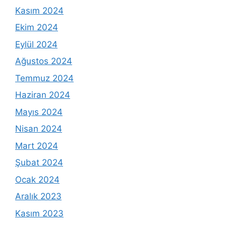
Kasım 2024
Ekim 2024
Eylül 2024
Ağustos 2024
Temmuz 2024
Haziran 2024
Mayıs 2024
Nisan 2024
Mart 2024
Şubat 2024
Ocak 2024
Aralık 2023
Kasım 2023