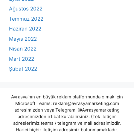
Ağustos 2022
Temmuz 2022
Haziran 2022
Mayıs 2022
Nisan 2022
Mart 2022
Şubat 2022
Avrasya'nın en büyük reklam platformunda olmak için
Microsoft Teams:
reklam@avrasyamarketing.com
adresimizden veya Telegram: @Avrasyamarketing
adresimizden irtibat kurabilirsiniz. (Tek iletişim
adreslerimiz teams / telegram ve mail adresimizdir.
Harici hiçbir iletişim adresimiz bulunmamaktadır.