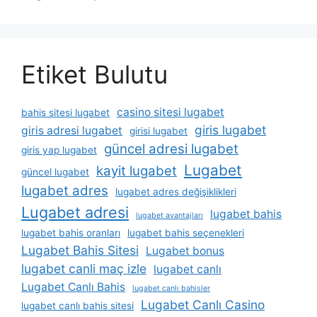
Etiket Bulutu
casino sitesi lugabet
bahis sitesi lugabet
giris lugabet
giris adresi lugabet
girisi lugabet
güncel adresi lugabet
giris yap lugabet
Lugabet
kayit lugabet
güncel lugabet
lugabet adres
lugabet adres değişiklikleri
Lugabet adresi
lugabet bahis
lugabet avantajları
lugabet bahis oranları
lugabet bahis seçenekleri
Lugabet Bahis Sitesi
Lugabet bonus
lugabet canli maç izle
lugabet canlı
Lugabet Canlı Bahis
lugabet canlı bahisler
Lugabet Canlı Casino
lugabet canlı bahis sitesi