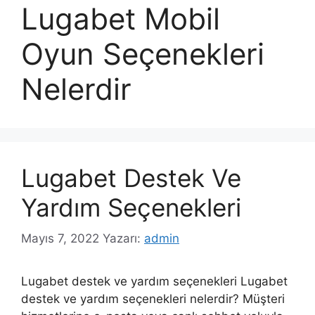
Lugabet Mobil
Oyun Seçenekleri
Nelerdir
Lugabet Destek Ve
Yardım Seçenekleri
Mayıs 7, 2022
Yazarı:
admin
Lugabet destek ve yardım seçenekleri Lugabet
destek ve yardım seçenekleri nelerdir? Müşteri