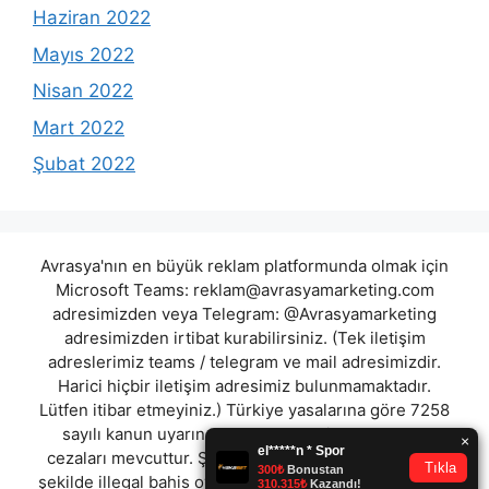
Haziran 2022
Mayıs 2022
Nisan 2022
Mart 2022
Şubat 2022
Avrasya'nın en büyük reklam platformunda olmak için
Microsoft Teams:
reklam@avrasyamarketing.com
adresimizden veya Telegram: @Avrasyamarketing
adresimizden irtibat kurabilirsiniz. (Tek iletişim
adreslerimiz teams / telegram ve mail adresimizdir.
Harici hiçbir iletişim adresimiz bulunmamaktadır.
Lütfen itibar etmeyiniz.) Türkiye yasalarına göre 7258
sayılı kanun uyarınca yasa dışı bahis oynamanın
cezaları mevcuttur. Şu an bulunduğunuz site hiç bir
şekilde illegal bahis oyunları oynatmıyor ve oynamaya