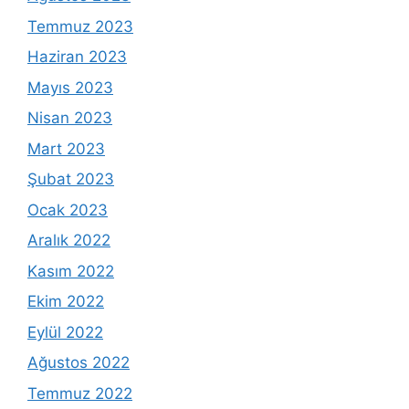
Temmuz 2023
Haziran 2023
Mayıs 2023
Nisan 2023
Mart 2023
Şubat 2023
Ocak 2023
Aralık 2022
Kasım 2022
Ekim 2022
Eylül 2022
Ağustos 2022
Temmuz 2022