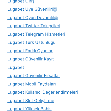
Lugabet Giriş
Lugabet Üye Güvenilirliği
Lugabet Oyun Devamlılığı
Lugabet Twitter Takipçileri
Lugabet Telegram Hizmetleri
Lugabet Türk Üstünlüğü
Lugabet Farklı Oyunlar
Lugabet Güvenilir Kayıt
Lugabet
Lugabet Güvenilir Fırsatlar
Lugabet Mobil Faydaları
Lugabet Kullanıcı Değerlendirmeleri
Lugabet Slot Geliştirme
Lugabet Yüksek Bahis