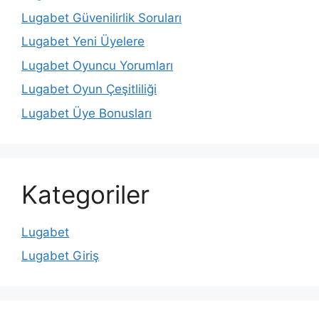
Lugabet Güvenilirlik Soruları
Lugabet Yeni Üyelere
Lugabet Oyuncu Yorumları
Lugabet Oyun Çeşitliliği
Lugabet Üye Bonusları
Kategoriler
Lugabet
Lugabet Giriş