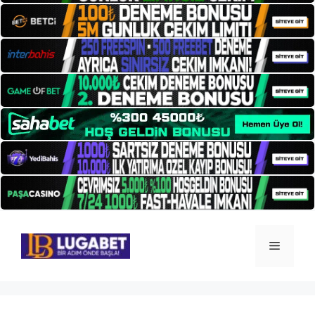
İçeriğe
atla
Menü