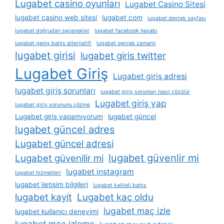
Lugabet casino oyunları
Lugabet Casino Sitesi
lugabet casino web sitesi
lugabet com
lugabet destek sayfası
lugabet doğrudan seçenekler
lugabet facebook hesabı
lugabet geniş bahis alternatifi
lugabet gerçek zamanlı
lugabet girisi
lugabet giris twitter
Lugabet Giriş
Lugabet giriş adresi
lugabet giriş sorunları
lugabet giriş sorunları nasıl çözülür
Lugabet giriş yap
lugabet giriş sorununu çözme
Lugabet giriş yapamıyorum
lugabet güncel
lugabet güncel adres
Lugabet güncel adresi
lugabet güvenlir mi
Lugabet güvenilir mi
lugabet instagram
lugabet hizmetleri
lugabet i̇letişim bilgileri
lugabet kaliteli bahis
lugabet kayit
Lugabet kaç oldu
lugabet maç izle
lugabet kullanıcı deneyimi
lugabet maç izleme