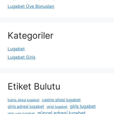
Lugabet Üye Bonusları
Kategoriler
Lugabet
Lugabet Giriş
Etiket Bulutu
casino sitesi lugabet
bahis sitesi lugabet
giris lugabet
giris adresi lugabet
girisi lugabet
güncel adresi lugabet
giris yap lugabet