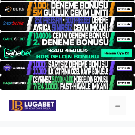
İçeriğe
atla
Menü