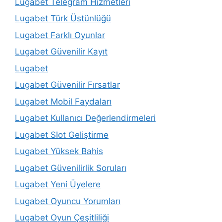
Lugabet Telegram Hizmetleri
Lugabet Türk Üstünlüğü
Lugabet Farklı Oyunlar
Lugabet Güvenilir Kayıt
Lugabet
Lugabet Güvenilir Fırsatlar
Lugabet Mobil Faydaları
Lugabet Kullanıcı Değerlendirmeleri
Lugabet Slot Geliştirme
Lugabet Yüksek Bahis
Lugabet Güvenilirlik Soruları
Lugabet Yeni Üyelere
Lugabet Oyuncu Yorumları
Lugabet Oyun Çeşitliliği