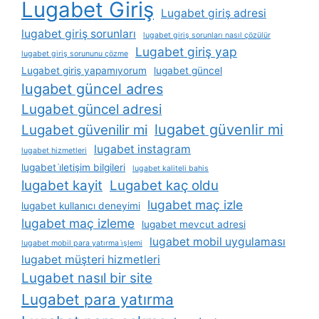
Lugabet Giriş
Lugabet giriş adresi
lugabet giriş sorunları
lugabet giriş sorunları nasıl çözülür
Lugabet giriş yap
lugabet giriş sorununu çözme
Lugabet giriş yapamıyorum
lugabet güncel
lugabet güncel adres
Lugabet güncel adresi
lugabet güvenlir mi
Lugabet güvenilir mi
lugabet instagram
lugabet hizmetleri
lugabet i̇letişim bilgileri
lugabet kaliteli bahis
lugabet kayit
Lugabet kaç oldu
lugabet maç izle
lugabet kullanıcı deneyimi
lugabet maç izleme
lugabet mevcut adresi
lugabet mobil uygulaması
lugabet mobil para yatırma i̇şlemi
lugabet müşteri hizmetleri
Lugabet nasıl bir site
Lugabet para yatırma