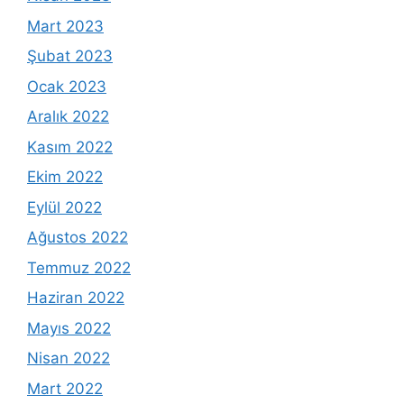
Mart 2023
Şubat 2023
Ocak 2023
Aralık 2022
Kasım 2022
Ekim 2022
Eylül 2022
Ağustos 2022
Temmuz 2022
Haziran 2022
Mayıs 2022
Nisan 2022
Mart 2022