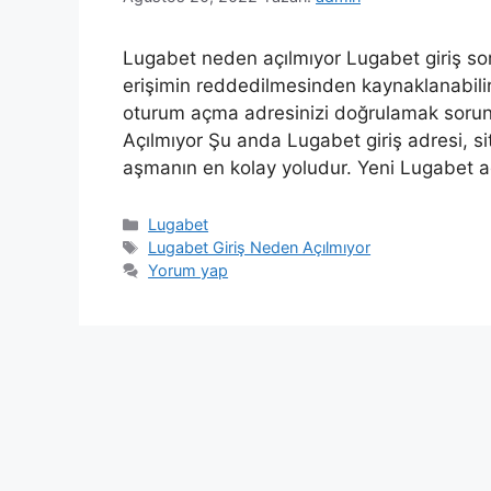
Lugabet neden açılmıyor Lugabet giriş soru
erişimin reddedilmesinden kaynaklanabili
oturum açma adresinizi doğrulamak sorun
Açılmıyor Şu anda Lugabet giriş adresi, sit
aşmanın en kolay yoludur. Yeni Lugabet a
Kategoriler
Lugabet
Etiketler
Lugabet Giriş Neden Açılmıyor
Yorum yap