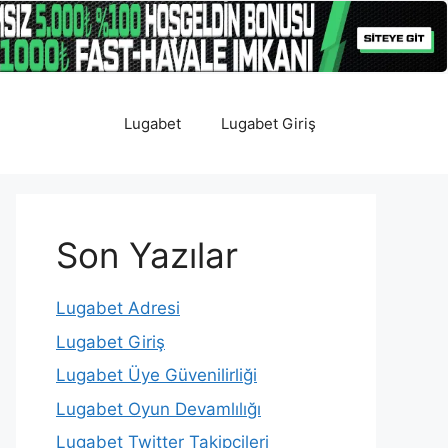
Lugabet
Lugabet Giriş
Son Yazılar
Lugabet Adresi
Lugabet Giriş
Lugabet Üye Güvenilirliği
Lugabet Oyun Devamlılığı
Lugabet Twitter Takipçileri