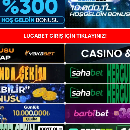
LUGABET GİRİŞ İÇİN TIKLAYINIZ!