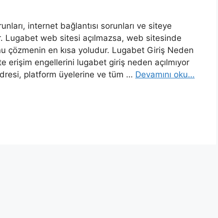
nları, internet bağlantısı sorunları ve siteye
r. Lugabet web sitesi açılmazsa, web sitesinde
u çözmenin en kısa yoludur. Lugabet Giriş Neden
e erişim engellerini lugabet giriş neden açılmıyor
dresi, platform üyelerine ve tüm …
Devamını oku…