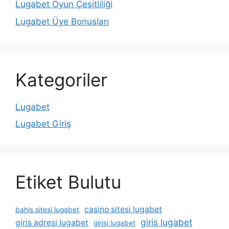
Lugabet Oyun Çeşitliliği
Lugabet Üye Bonusları
Kategoriler
Lugabet
Lugabet Giriş
Etiket Bulutu
casino sitesi lugabet
bahis sitesi lugabet
giris lugabet
giris adresi lugabet
girisi lugabet