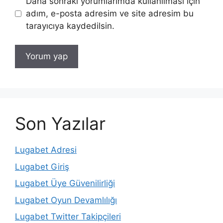
Daha sonraki yorumlarımda kullanılması için
adım, e-posta adresim ve site adresim bu
tarayıcıya kaydedilsin.
Son Yazılar
Lugabet Adresi
Lugabet Giriş
Lugabet Üye Güvenilirliği
Lugabet Oyun Devamlılığı
Lugabet Twitter Takipçileri