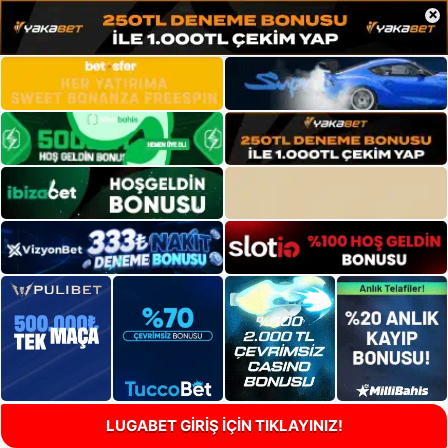
×
LUGABET GİRİŞ İÇİN TIKLAYINIZ!