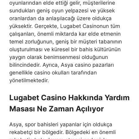
oyunlarından elde ettiği gelir, müşterilerine
sundukları geniş oyun yelpazesi ve yüksek
oranlardan da anlaşılacağı üzere oldukça
yüksektir. Gerçekte, Lugabet Casinonun tüm
çalışanları, önemli miktarda kar elde etmenin
temel zorluğunun, geniş bir müşteri tabanının
oluşturulması ve küresel bir bahis kültürünün
yaygın olarak benimsenmesi olduğunun
bilincindedir. Ayrıca, Asya casino pazarları
genellikle casino okulları tarafından
yönetilmektedir.
Lugabet Casino Hakkında Yardım
Masası Ne Zaman Açılıyor
Asya, spor bahisleri yapanlar için oldukça
rekabetçi bir bölgedir. Bölgedeki en önemli