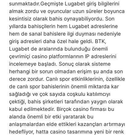
sunmaktadır.Geçmişte Lugabet giriş bilgilerini
almak zordu ve oyuncular uzun süreler boyunca
kesintisiz olarak bahis oynayabiliyordu. Son
yıllarda bahisçilerin hem Lugabet adreslerine
hem de sanal bahislere ilgi duyması nedeniyle
giriş adresleri daha özel hale geldi. BTK,
Lugabet de aralarında bulunduğu önemli
çevrimiçi casino platformlarının IP adreslerini
incelemeye başladı. Sonuç olarak sisteme
herhangi bir sorun olmadan erişim şu anda son
derece zordur. Canlı spor etkinliklerinin, özellikle
de canlı spor bahislerinin önemli miktarda kar
sağladığı ve çok sayıda coşkulu katılımcıyı
çektiği, bahis şirketleri tarafından yaygın olarak
kabul edilmektedir. Birçok casino firması bu
alanda önemli bir etki yaratarak bu
anlaşmalardan elde ettikleri kazançları artırmayı
hedefliyor, hatta casino tasarımına yeni bir renk