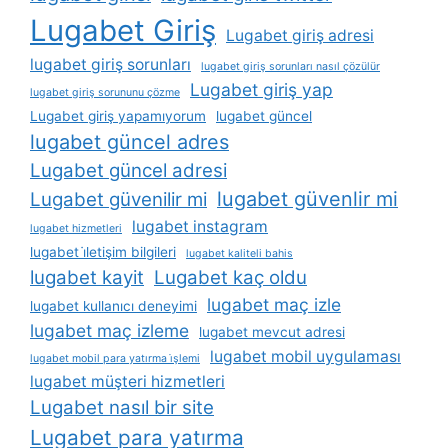
Lugabet Giriş
Lugabet giriş adresi
lugabet giriş sorunları
lugabet giriş sorunları nasıl çözülür
Lugabet giriş yap
lugabet giriş sorununu çözme
Lugabet giriş yapamıyorum
lugabet güncel
lugabet güncel adres
Lugabet güncel adresi
lugabet güvenlir mi
Lugabet güvenilir mi
lugabet instagram
lugabet hizmetleri
lugabet i̇letişim bilgileri
lugabet kaliteli bahis
lugabet kayit
Lugabet kaç oldu
lugabet maç izle
lugabet kullanıcı deneyimi
lugabet maç izleme
lugabet mevcut adresi
lugabet mobil uygulaması
lugabet mobil para yatırma i̇şlemi
lugabet müşteri hizmetleri
Lugabet nasıl bir site
Lugabet para yatırma