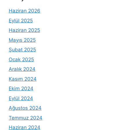
Haziran 2026
Eylül 2025
Haziran 2025
Mayıs 2025
Şubat 2025
Ocak 2025
Aralık 2024
Kasım 2024
Ekim 2024
Eylül 2024
Ağustos 2024
Temmuz 2024
Haziran 2024