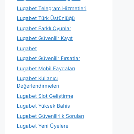
Lugabet Telegram Hizmetleri
Lugabet Türk Üstünlüğü
Lugabet Farklı Oyunlar
Lugabet Güvenilir Kayıt
Lugabet
Lugabet Güvenilir Fırsatlar
Lugabet Mobil Faydaları
Lugabet Kullanıcı
Değerlendirmeleri
Lugabet Slot Geliştirme
Lugabet Yüksek Bahis
Lugabet Güvenilirlik Soruları
Lugabet Yeni Üyelere