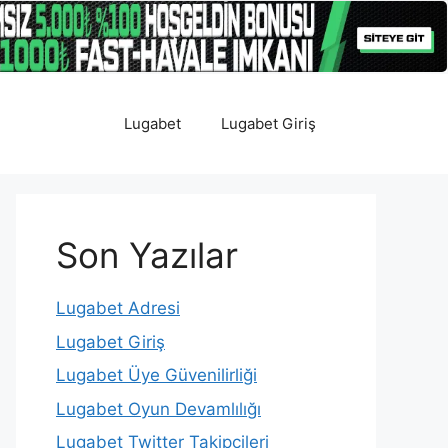
Lugabet
Lugabet Giriş
Son Yazılar
Lugabet Adresi
Lugabet Giriş
Lugabet Üye Güvenilirliği
Lugabet Oyun Devamlılığı
Lugabet Twitter Takipçileri